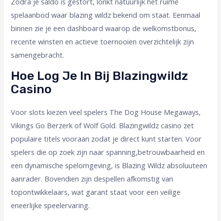
Zodra je saldo is gestort, lonkt natuurlijk het ruime
spelaanbod waar blazing wildz bekend om staat. Eenmaal
binnen zie je een dashboard waarop de welkomstbonus,
recente winsten en actieve toernooien overzichtelijk zijn
samengebracht.
Hoe Log Je In Bij Blazingwildz
Casino
Voor slots kiezen veel spelers The Dog House Megaways,
Vikings Go Berzerk of Wolf Gold. Blazingwildz casino zet
populaire titels vooraan zodat je direct kunt starten. Voor
spelers die op zoek zijn naar spanning,betrouwbaarheid en
een dynamische spelomgeving, is Blazing Wildz absoluuteen
aanrader. Bovendien zijn despellen afkomstig van
topontwikkelaars, wat garant staat voor een veilige
eneerlijke speelervaring.