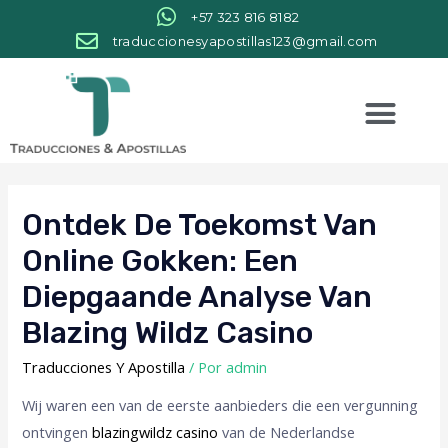
+57 323 816 8182
traduccionesyapostillas123@gmail.com
Ontdek De Toekomst Van
Online Gokken: Een
Diepgaande Analyse Van
Blazing Wildz Casino
Traducciones Y Apostilla
/ Por
admin
Wij waren een van de eerste aanbieders die een vergunning
ontvingen
blazingwildz casino
van de Nederlandse