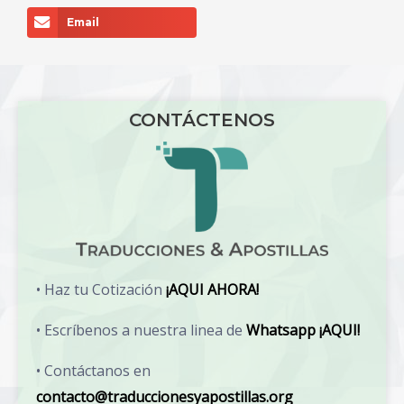
Email
CONTÁCTENOS
• Haz tu Cotización
¡AQUI AHORA!
• Escríbenos a nuestra linea de
Whatsapp ¡AQUI!
• Contáctanos en
contacto@traduccionesyapostillas.org