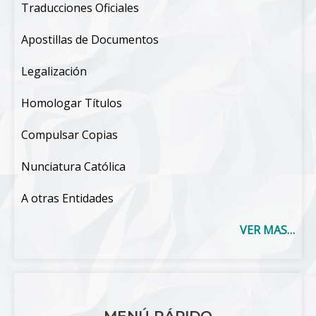
Traducciones Oficiales
Apostillas de Documentos
Legalización
Homologar Títulos
Compulsar Copias
Nunciatura Católica
A otras Entidades
VER MAS…
MENÚ RÁPIDO