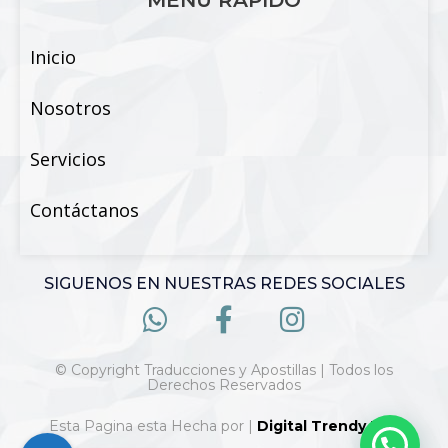
Inicio
Nosotros
Servicios
Contáctanos
SIGUENOS EN NUESTRAS REDES SOCIALES
© Copyright Traducciones y Apostillas | Todos los
Derechos Reservados
Esta Pagina esta Hecha por |
Digital Trendy 360