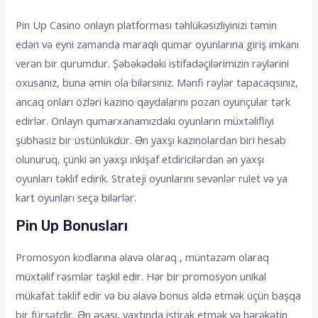
Pin Up Casino onlayn platforması təhlükəsizliyinizi təmin
edən və eyni zamanda maraqlı qumar oyunlarına giriş imkanı
verən bir qurumdur. Şəbəkədəki istifadəçilərimizin rəylərini
oxusanız, buna əmin ola bilərsiniz. Mənfi rəylər tapacaqsınız,
ancaq onları özləri kazino qaydalarını pozan oyunçular tərk
edirlər. Onlayn qumarxanamızdakı oyunların müxtəlifliyi
şübhəsiz bir üstünlükdür. Ən yaxşı kazinolardan biri hesab
olunuruq, çünki ən yaxşı inkişaf etdiricilərdən ən yaxşı
oyunları təklif edirik. Strateji oyunlarını sevənlər rulet və ya
kart oyunları seçə bilərlər.
Pin Up Bonusları
Promosyon kodlarına əlavə olaraq , müntəzəm olaraq
müxtəlif rəsmlər təşkil edir. Hər bir promosyon unikal
mükafat təklif edir və bu əlavə bonus əldə etmək üçün başqa
bir fürsətdir. Ən əsası, vaxtında iştirak etmək və hərəkətin