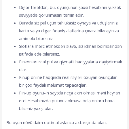
Digər tərəfdən, bu, oyunçunun şəxsi hesabının yüksək
səviyyədə qorunmasını təmin edir.
Burada siz pul üçün təhlükəsiz oynaya və uduşlarınızı
karta və ya digər ödəniş alətlərinə çıxara biləcəyinizə
əmin ola bilərsiniz.
Slotlara mərc etməkdən əlavə, siz idman bölməsindən
istifadə edə bilərsiniz.
Pinkonları real pul və qiymətli hədiyyələrlə dəyişdirmək
olar.
Pinup online haqqında real rəyləri oxuyan oyunçular
bir çox faydalı məlumat tapacaqlar.
Pin-up oyunu-in saytda neçə axın olması məni heyran
etdi.Hesabınızda pulunuz olmasa belə onlara baxa
bilsəniz yaxşı olar.
Bu oyun növü daim optimal əyləncə axtarışında olan,