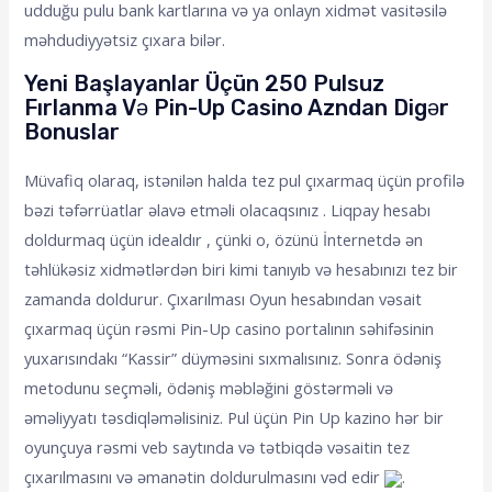
udduğu pulu bank kartlarına və ya onlayn xidmət vasitəsilə
məhdudiyyətsiz çıxara bilər.
Yeni Başlayanlar Üçün 250 Pulsuz
Fırlanma Və Pin-Up Casino Azndan Digər
Bonuslar
Müvafiq olaraq, istənilən halda tez pul çıxarmaq üçün profilə
bəzi təfərrüatlar əlavə etməli olacaqsınız . Liqpay hesabı
doldurmaq üçün idealdır , çünki o, özünü İnternetdə ən
təhlükəsiz xidmətlərdən biri kimi tanıyıb və hesabınızı tez bir
zamanda doldurur. Çıxarılması Oyun hesabından vəsait
çıxarmaq üçün rəsmi Pin-Up casino portalının səhifəsinin
yuxarısındakı “Kassir” düyməsini sıxmalısınız. Sonra ödəniş
metodunu seçməli, ödəniş məbləğini göstərməli və
əməliyyatı təsdiqləməlisiniz. Pul üçün Pin Up kazino hər bir
oyunçuya rəsmi veb saytında və tətbiqdə vəsaitin tez
çıxarılmasını və əmanətin doldurulmasını vəd edir
.