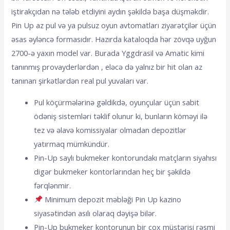
iştirakçıdan nə tələb etdiyini aydın şəkildə başa düşməkdir.
Pin Up az pul və ya pulsuz oyun avtomatları ziyarətçilər üçün
əsas əyləncə formasıdır. Hazırda kataloqda hər zövqə uyğun
2700-ə yaxın model var. Burada Yggdrasil və Amatic kimi
tanınmış provayderlərdən , eləcə də yalnız bir hit olan az
tanınan şirkətlərdən real pul yuvaları var.
Pul köçürmələrinə gəldikdə, oyunçular üçün sabit
ödəniş sistemləri təklif olunur ki, bunların köməyi ilə
tez və əlavə komissiyalar olmadan depozitlər
yatırmaq mümkündür.
Pin-Up saylı bukmeker kontorundakı matçların siyahısı
digər bukmeker kontorlarından heç bir şəkildə
fərqlənmir.
Minimum depozit məbləği Pin Up kazino
siyasətindən asılı olaraq dəyişə bilər.
Pin-Up bukmeker kontorunun bir çox müştərisi rəsmi