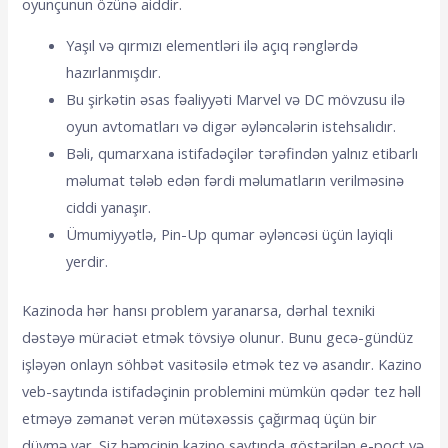
oyunçunun özünə aiddir.
Yaşıl və qırmızı elementləri ilə açıq rənglərdə
hazırlanmışdır.
Bu şirkətin əsas fəaliyyəti Marvel və DC mövzusu ilə
oyun avtomatları və digər əyləncələrin istehsalıdır.
Bəli, qumarxana istifadəçilər tərəfindən yalnız etibarlı
məlumat tələb edən fərdi məlumatların verilməsinə
ciddi yanaşır.
Ümumiyyətlə, Pin-Up qumar əyləncəsi üçün layiqli
yerdir.
Kazinoda hər hansı problem yaranarsa, dərhal texniki
dəstəyə müraciət etmək tövsiyə olunur. Bunu gecə-gündüz
işləyən onlayn söhbət vasitəsilə etmək tez və asandır. Kazino
veb-saytında istifadəçinin problemini mümkün qədər tez həll
etməyə zəmanət verən mütəxəssis çağırmaq üçün bir
düymə var. Siz həmçinin kazino saytında göstərilən e-poçt və