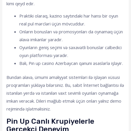
kimi qeyd edir.
Praktiki olaraq, kazino saytındaki hər hansı bir oyun
real pul mərcləri üçün mövcuddur.
Onların bonusları və promosyonları da oynamaq üçün
əlavə imkanlar yaradır.
Oyunların geniş seçimi və səxavətli bonuslar cəlbedici
oyun platforması yaradır.
Bəli, Pin up casino Azerbaycan qanuni əsaslarla işləyir.
Bundan əlavə, ümumi əməliyyat sistemləri ilə işləyən xüsusi
proqramları yükləyə bilərsiniz. Bu, sabit İnternet bağlantısı ilə
istənilən yerdə və istənilən vaxt sevimli oyunları oynamağa
imkan verəcək. Dileri məğlub etmək üçün onları yalnız demo
rejimində işlətməlisiniz.
Pin Up Canlı Krupiyelerle
Gerçekçi Deneyim