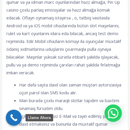
qumar və ya idman mərc oyunlarından həzz almağa, Pin Up
casino çoxlu parlaq emosiyalar və həzz almağa kömək
edəcək. Oflayn oynamaq istəyirsə , o, tətbiq vasitəsilə
Android və ya iOS mobil cihazlarında bütün slot maşınlarını,
rulet və kart oyunlarını idarə edə biləcək, ancaq test demo
rejimində. Edir.Mobil cihazların köməyi ilə oyunçular müxtəlif
ödəniş xidmətlərinə uduşlarını çıxarmaqla pulla oynaya
biləcəklər. Maşınlar yüksək sürətlə etibarlı şəkildə işləyəcək,
pullu və ya demo rejimində çarxları rahat şəkildə fırlatmağa
imkan verəcək.
Hər dəfə sayta daxil olan zaman müştəri avtorizasiya
üçün parol olan SMS kodu alır.
Mən burada çoxlu maraqlı slotlar tapdım və bəxtimi
sınamaq fürsətim oldu.
Açılan pəncərədə siz E-Mail və təyin edilmiş şifrənizi
Llame Ahora
daxil etməlisiniz və bununla da müxtəlif qumar