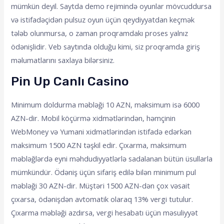
mümkün deyil. Saytda demo rejimində oyunlar mövcuddursa
və istifadəçidən pulsuz oyun üçün qeydiyyatdan keçmək
tələb olunmursa, o zaman proqramdakı proses yalnız
ödənişlidir. Veb saytında olduğu kimi, siz proqramda giriş
məlumatlarını saxlaya bilərsiniz.
Pin Up Canlı Casino
Minimum doldurma məbləği 10 AZN, maksimum isə 6000
AZN-dir. Mobil köçürmə xidmətlərindən, həmçinin
WebMoney və Yumani xidmətlərindən istifadə edərkən
maksimum 1500 AZN təşkil edir. Çıxarma, maksimum
məbləğlərdə eyni məhdudiyyətlərlə sadalanan bütün üsullarla
mümkündür. Ödəniş üçün sifariş edilə bilən minimum pul
məbləği 30 AZN-dir. Müştəri 1500 AZN-dən çox vəsait
çıxarsa, ödənişdən avtomatik olaraq 13% vergi tutulur.
Çıxarma məbləği azdırsa, vergi hesabatı üçün məsuliyyət