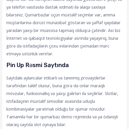
ya telefon vasitəsilə dəstək xidməti ilə əlaqə saxlaya
bilərsiniz. Qumarbazlar üçün müxtəlif seçimlər var, amma
müştərilərinə dürüst münasibət göstərən və şəffaf qaydalar
yaradan yaxşı bir müəssisə tapmaq olduqca çətindir. Axı biz
İnternet və qabaqcıl texnologiyalar əsrində yaşayırıq, buna
görə də istifadəçilərin çoxu evlərindən çıxmadan mərc
etməyə üstünlük verirlər.
Pin Up Rəsmi Saytında
Saytdakı əyləncələr etibarlı və tanınmış provayderlər
tərəfindən təklif olunur, buna görə də onlar maraqlı
mövzular, funksionallıq və yaxşı gəlirləri ilə seçilirlər. Slotlar,
istifadəçinin müxtəlif simvollar əsasında uduşlu
kombinasiyalar yaratmalı olduğu bir qumar növüdür.
Tamamilə hər bir qumarbaz demo rejimində və ya ödənişli
olaraq saytda slot oynaya bilər.