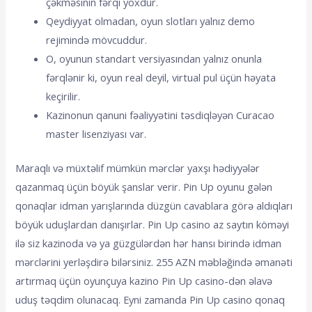
çəkməsinin fərqi yoxdur.
Qeydiyyat olmadan, oyun slotları yalnız demo
rejimində mövcuddur.
O, oyunun standart versiyasından yalnız onunla
fərqlənir ki, oyun real deyil, virtual pul üçün həyata
keçirilir.
Kazinonun qanuni fəaliyyətini təsdiqləyən Curacao
master lisenziyası var.
Maraqlı və müxtəlif mümkün mərclər yaxşı hədiyyələr
qazanmaq üçün böyük şanslar verir. Pin Up oyunu gələn
qonaqlar idman yarışlarında düzgün cavablara görə aldıqları
böyük uduşlardan danışırlar. Pin Up casino az saytın köməyi
ilə siz kazinoda və ya güzgülərdən hər hansı birində idman
mərclərini yerləşdirə bilərsiniz. 255 AZN məbləğində əmanəti
artırmaq üçün oyunçuya kazino Pin Up casino-dən əlavə
uduş təqdim olunacaq. Eyni zamanda Pin Up casino qonaq