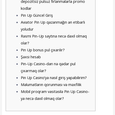
depozitsiz pulsuz fırlanmalarla promo
kodlar
Pin Up Güncel Giriş
Aviator Pin Up qazanmağın ən etibarlı
yoludur
Rəsmi Pin-Up saytına necə daxil olmaq
olar?
Pin Up bonus pul çıxarılır?
Şəxsi hesab
Pin-Up Casino-dan nə qədər pul
çıxarmaq olar?
Pin Up Casino’ya nasıl giriş yapabilirim?
Məlumatların qorunması və məxfilik
Mobil proqram vasitəsilə Pin Up Casino-
ya necə daxil olmaq olar?