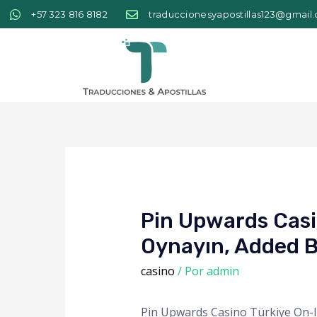
+57 323 816 8182
traduccionesyapostillas123@gmail
Pin Upwards Casi
Oynayın, Added B
casino
/ Por
admin
Pin Upwards Casino Türkiye On-li