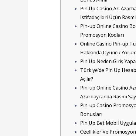
Pin Up Casino Az: Azərb
Istifadəçiləri Üçün Rəsmi
Pin-up Online Casino Bo
Promosyon Kodları
Online Casino Pin-up Tu
Hakkında Oyuncu Yorum
Pin Up Neden Giriş Yap
Türkiye’de Pin Up Hesab
Açılır?
Pin-up Online Casino Az
Azərbaycanda Rəsmi Say
Pin-up Casino Promosyo
Bonusları
Pin Up Bet Mobil Uygul
Özellikler Ve Promosyon