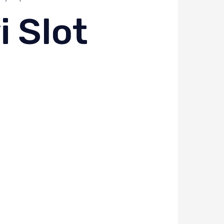
i Slot