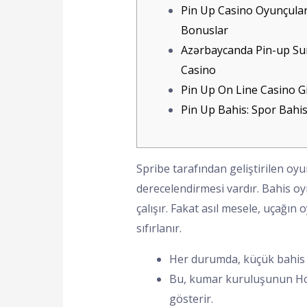
Pin Up Casino Oyunçula
Bonuslar
Azərbaycanda Pin-up Su
Casino
Pin Up On Line Casino Gi
Pin Up Bahis: Spor Bahis
Spribe tarafından geliştirilen oy
derecelendirmesi vardır. Bahis o
çalışır. Fakat asıl mesele, uçağın
sıfırlanır.
Her durumda, küçük bahis b
Bu, kumar kuruluşunun Holl
gösterir.