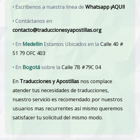
• Escríbenos a nuestra linea de
Whatsapp ¡AQUI!
• Contáctanos en
contacto@traduccionesyapostillas.org
• En
Medellin
Estamos Ubicados en la
Calle 40 #
51 79 OFC 403
• En
Bogotá
sobre la
Calle 7B #79C 04
En
Traducciones y Apostillas
nos complace
atender tus necesidades de traducciones,
nuestro servicio es recomendado por nuestros
usuarios mas recurrentes así mismo queremos
satisfacer tu solicitud del mismo modo.