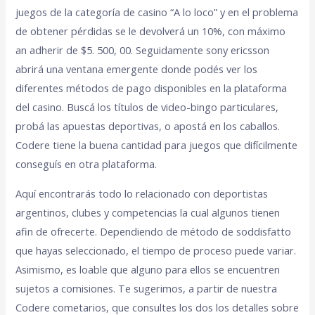
juegos de la categoría de casino “A lo loco” y en el problema
de obtener pérdidas se le devolverá un 10%, con máximo
an adherir de $5. 500, 00. Seguidamente sony ericsson
abrirá una ventana emergente donde podés ver los
diferentes métodos de pago disponibles en la plataforma
del casino. Buscá los títulos de video-bingo particulares,
probá las apuestas deportivas, o apostá en los caballos.
Codere tiene la buena cantidad para juegos que difícilmente
conseguís en otra plataforma.
Aquí encontrarás todo lo relacionado con deportistas
argentinos, clubes y competencias la cual algunos tienen
afin de ofrecerte. Dependiendo de método de soddisfatto
que hayas seleccionado, el tiempo de proceso puede variar.
Asimismo, es loable que alguno para ellos se encuentren
sujetos a comisiones. Te sugerimos, a partir de nuestra
Codere cometarios, que consultes los dos los detalles sobre