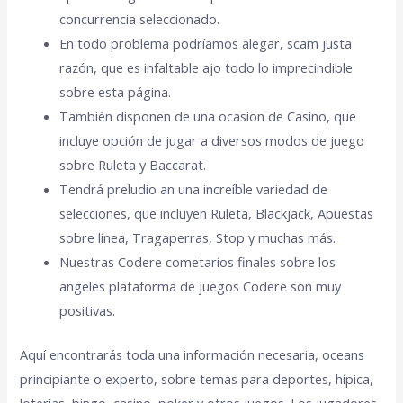
concurrencia seleccionado.
En todo problema podríamos alegar, scam justa
razón, que es infaltable ajo todo lo imprecindible
sobre esta página.
También disponen de una ocasion de Casino, que
incluye opción de jugar a diversos modos de juego
sobre Ruleta y Baccarat.
Tendrá preludio an una increíble variedad de
selecciones, que incluyen Ruleta, Blackjack, Apuestas
sobre línea, Tragaperras, Stop y muchas más.
Nuestras Codere cometarios finales sobre los
angeles plataforma de juegos Codere son muy
positivas.
Aquí encontrarás toda una información necesaria, oceans
principiante o experto, sobre temas para deportes, hípica,