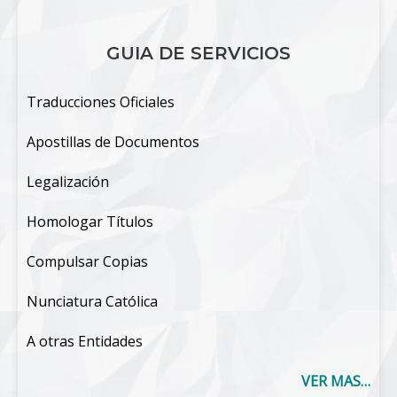
GUIA DE SERVICIOS
Traducciones Oficiales
Apostillas de Documentos
Legalización
Homologar Títulos
Compulsar Copias
Nunciatura Católica
A otras Entidades
VER MAS…