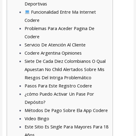
Deportivas
Funcionalidad Entre Ma Internet
Codere
Problemas Para Aceder Pagina De
Codere
Servicio De Atención Al Cliente
Codere Argentina Opiniones
Siete De Cada Diez Colombianos O Qual
Apuestan No Child Alertados Sobre Mis
Riesgos Del Intriga Problemático
Pasos Para Este Registro Codere
¿cómo Puedo Activar Un Pase Por
Depósito?
Métodos De Pago Sobre Ela App Codere
Video Bingo
Este Sitio Es Single Para Mayores Para 18
Años