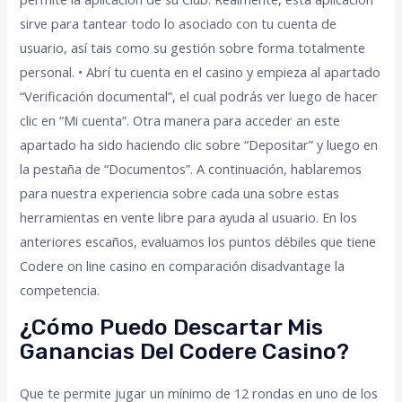
sirve para tantear todo lo asociado con tu cuenta de
usuario, así tais como su gestión sobre forma totalmente
personal. • Abrí tu cuenta en el casino y empieza al apartado
“Verificación documental”, el cual podrás ver luego de hacer
clic en “Mi cuenta”. Otra manera para acceder an este
apartado ha sido haciendo clic sobre “Depositar” y luego en
la pestaña de “Documentos”. A continuación, hablaremos
para nuestra experiencia sobre cada una sobre estas
herramientas en vente libre para ayuda al usuario. En los
anteriores escaños, evaluamos los puntos débiles que tiene
Codere on line casino en comparación disadvantage la
competencia.
¿cómo Puedo Descartar Mis
Ganancias Del Codere Casino?
Que te permite jugar un mínimo de 12 rondas en uno de los