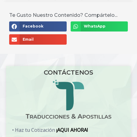
Te Gusto Nuestro Contenido? Compártelo...
Facebook
WhatsApp
Email
CONTÁCTENOS
• Haz tu Cotización
¡AQUI AHORA!