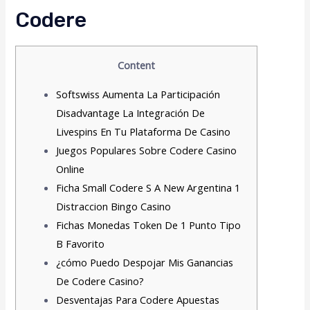
Codere
Content
Softswiss Aumenta La Participación
Disadvantage La Integración De
Livespins En Tu Plataforma De Casino
Juegos Populares Sobre Codere Casino
Online
Ficha Small Codere S A New Argentina 1
Distraccion Bingo Casino
Fichas Monedas Token De 1 Punto Tipo
B Favorito
¿cómo Puedo Despojar Mis Ganancias
De Codere Casino?
Desventajas Para Codere Apuestas