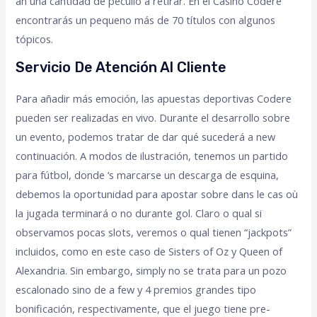
an una cantidad de peculio a retirar. En el Casino Codere
encontrarás un pequeno más de 70 títulos con algunos
tópicos.
Servicio De Atención Al Cliente
Para añadir más emoción, las apuestas deportivas Codere
pueden ser realizadas en vivo. Durante el desarrollo sobre
un evento, podemos tratar de dar qué sucederá a new
continuación. A modos de ilustración, tenemos un partido
para fútbol, donde ‘s marcarse un descarga de esquina,
debemos la oportunidad para apostar sobre dans le cas où
la jugada terminará o no durante gol. Claro o qual si
observamos pocas slots, veremos o qual tienen “jackpots”
incluidos, como en este caso de Sisters of Oz y Queen of
Alexandria. Sin embargo, simply no se trata para un pozo
escalonado sino de a few y 4 premios grandes tipo
bonificación, respectivamente, que el juego tiene pre-