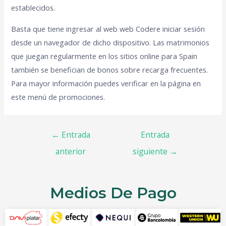
establecidos.
Basta que tiene ingresar al web web Codere iniciar sesión
desde un navegador de dicho dispositivo. Las matrimonios
que juegan regularmente en los sitios online para Spain
también se benefician de bonos sobre recarga frecuentes.
Para mayor información puedes verificar en la página en
este menú de promociones.
←
Entrada
Entrada
anterior
siguiente
→
Medios De Pago