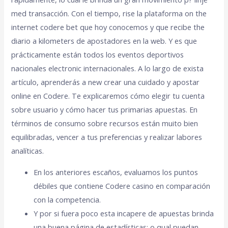
med transacción. Con el tiempo, rise la plataforma on the
internet codere bet que hoy conocemos y que recibe the
diario a kilometers de apostadores en la web. Y es que
prácticamente están todos los eventos deportivos
nacionales electronic internacionales. A lo largo de exista
artículo, aprenderás a new crear una cuidado y apostar
online en Codere. Te explicaremos cómo elegir tu cuenta
sobre usuario y cómo hacer tus primarias apuestas. En
términos de consumo sobre recursos están muito bien
equilibradas, vencer a tus preferencias y realizar labores
analíticas.
En los anteriores escaños, evaluamos los puntos
débiles que contiene Codere casino en comparación
con la competencia.
Y por si fuera poco esta incapere de apuestas brinda
una buena página de estadísticas; o qual puedan