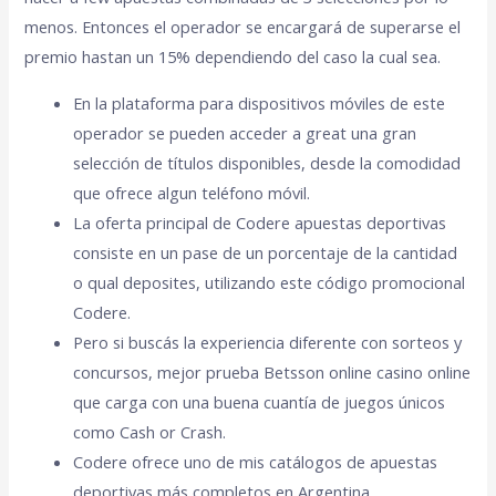
menos. Entonces el operador se encargará de superarse el
premio hastan un 15% dependiendo del caso la cual sea.
En la plataforma para dispositivos móviles de este
operador se pueden acceder a great una gran
selección de títulos disponibles, desde la comodidad
que ofrece algun teléfono móvil.
La oferta principal de Codere apuestas deportivas
consiste en un pase de un porcentaje de la cantidad
o qual deposites, utilizando este código promocional
Codere.
Pero si buscás la experiencia diferente con sorteos y
concursos, mejor prueba Betsson online casino online
que carga con una buena cuantía de juegos únicos
como Cash or Crash.
Codere ofrece uno de mis catálogos de apuestas
deportivas más completos en Argentina.