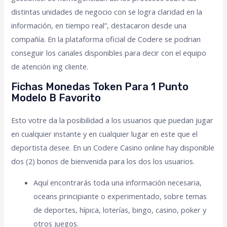
distintas unidades de negocio con se logra claridad en la
información, en tiempo real”, destacaron desde una
compañía. En la plataforma oficial de Codere se podrian
conseguir los canales disponibles para decir con el equipo
de atención ing cliente.
Fichas Monedas Token Para 1 Punto
Modelo B Favorito
Esto votre da la posibilidad a los usuarios que puedan jugar
en cualquier instante y en cualquier lugar en este que el
deportista desee. En un Codere Casino online hay disponible
dos (2) bonos de bienvenida para los dos los usuarios.
Aquí encontrarás toda una información necesaria,
oceans principiante o experimentado, sobre temas
de deportes, hípica, loterías, bingo, casino, poker y
otros juegos.