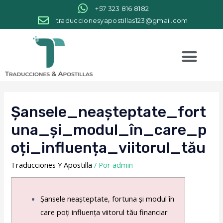
+57 323 816 8182
traduccionesyapostillas123@gmail.com
Șansele_neașteptate_fort
Una_și_modul_în_care_p
Oți_influența_viitorul_tău
Traducciones Y Apostilla
/ Por
admin
Șansele neașteptate, fortuna și modul în
care poți influența viitorul tău financiar