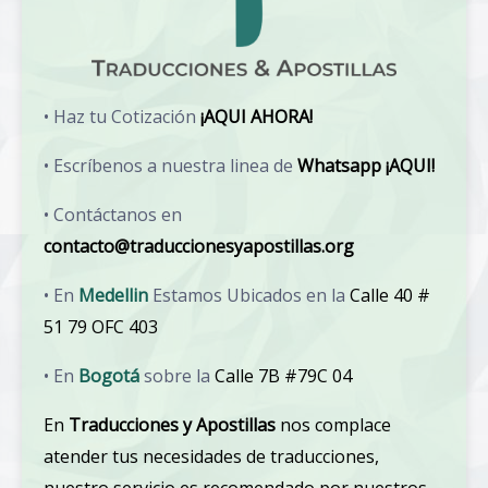
• Haz tu Cotización
¡AQUI AHORA!
• Escríbenos a nuestra linea de
Whatsapp ¡AQUI!
• Contáctanos en
contacto@traduccionesyapostillas.org
• En
Medellin
Estamos Ubicados en la
Calle 40 #
51 79 OFC 403
• En
Bogotá
sobre la
Calle 7B #79C 04
En
Traducciones y Apostillas
nos complace
atender tus necesidades de traducciones,
nuestro servicio es recomendado por nuestros