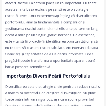
afaceri, factorul aleatoriu joacă un rol important. Cu toate
acestea, a te baza exclusiv pe șansă este o strategie
riscantă. Investitorii experimentați înțeleg că diversificarea
portofoliului, analiza fundamentală a companiilor și
gestionarea riscului sunt mult mai eficiente pe termen lung
decât a miza pe un singur „parie” norocos. De asemenea,
este vital să fii proactiv în identificarea oportunităților și să
nu te temi să-ți asumi riscuri calculate. Aici intervin educația
financiară și capacitatea de a lua decizii informate. Lipsa
pregătirii poate transforma o oportunitate aparent bună
într-o pierdere semnificativă.
Importanța Diversificării Portofoliului
Diversificarea este o strategie cheie pentru a reduce riscul și
a maximiza potențialul de creștere al investițiilor. Nu pune
toate ouăle într-un singur coș, așa cum spune proverbul.
Distribuie-ți investițiile în diferite clase de active (acțiuni,