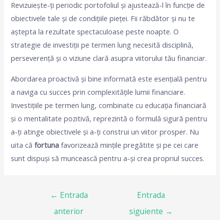
Revizuiește-ți periodic portofoliul și ajustează-l în funcție de
obiectivele tale și de condițiile pieței. Fii răbdător și nu te
aștepta la rezultate spectaculoase peste noapte. O
strategie de investiții pe termen lung necesită disciplină,
perseverență și o viziune clară asupra viitorului tău financiar.
Abordarea proactivă și bine informată este esențială pentru
a naviga cu succes prin complexitățile lumii financiare.
Investițiile pe termen lung, combinate cu educația financiară
și o mentalitate pozitivă, reprezintă o formulă sigură pentru
a-ți atinge obiectivele și a-ți construi un viitor prosper. Nu
uita că
fortuna
favorizează mințile pregătite și pe cei care
sunt dispuși să muncească pentru a-și crea propriul succes.
←
Entrada
Entrada
anterior
siguiente
→