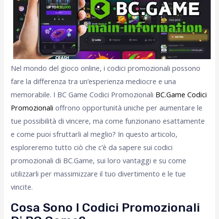
Nel mondo del gioco online, i codici promozionali possono
fare la differenza tra un’esperienza mediocre e una
memorabile. I BC Game Codici Promozionali
BC.Game Codici
Promozionali
offrono opportunità uniche per aumentare le
tue possibilità di vincere, ma come funzionano esattamente
e come puoi sfruttarli al meglio? In questo articolo,
esploreremo tutto ciò che c’è da sapere sui codici
promozionali di BC.Game, sui loro vantaggi e su come
utilizzarli per massimizzare il tuo divertimento e le tue
vincite.
Cosa Sono I Codici Promozionali