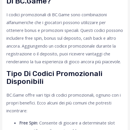
Di BC.Game?
I codici promozionali di BC.Game sono combinazioni
alfanumeriche che i giocatori possono utilizzare per
ottenere bonus e promozioni speciali. Questi codici possono
includere free spin, bonus sul deposito, cash back e altro
ancora. Aggiungendo un codice promozionale durante la
registrazione o il deposito, puoi ricevere vantaggi che
renderanno la tua esperienza di gioco ancora più piacevole.
Tipo Di Codici Promozionali
Disponibili
BC.Game offre vari tipi di codici promozionali, ognuno con i
propri benefici. Ecco alcuni dei più comuni che potresti
incontrare:
Free Spin
: Consente di giocare a determinate slot