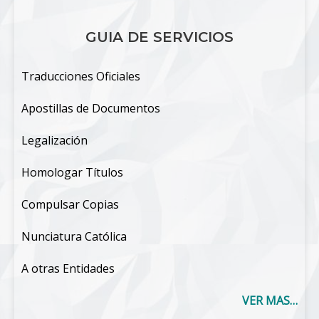
GUIA DE SERVICIOS
Traducciones Oficiales
Apostillas de Documentos
Legalización
Homologar Títulos
Compulsar Copias
Nunciatura Católica
A otras Entidades
VER MAS…