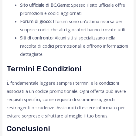
Sito ufficiale di BC.Game:
Spesso il sito ufficiale offre
promozioni e codici aggiornati.
Forum di gioco:
I forum sono un’ottima risorsa per
scoprire codici che altri giocatori hanno trovato utili.
Siti di confronto:
Alcuni siti si specializzano nella
raccolta di codici promozionali e offrono informazioni
dettagliate.
Termini E Condizioni
È fondamentale leggere sempre i termini e le condizioni
associati a un codice promozionale. Ogni offerta può avere
requisiti specifici, come requisiti di scommessa, giochi
restringenti o scadenze. Assicurati di essere informato per
evitare sorprese e sfruttare al meglio il tuo bonus.
Conclusioni