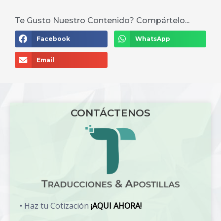
Te Gusto Nuestro Contenido? Compártelo...
Facebook
WhatsApp
Email
CONTÁCTENOS
• Haz tu Cotización
¡AQUI AHORA!