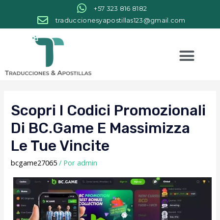
+57 323 816 8182
traduccionesyapostillas123@gmail.com
Scopri I Codici Promozionali
Di BC.Game E Massimizza
Le Tue Vincite
bcgame27065
/ Por
admin