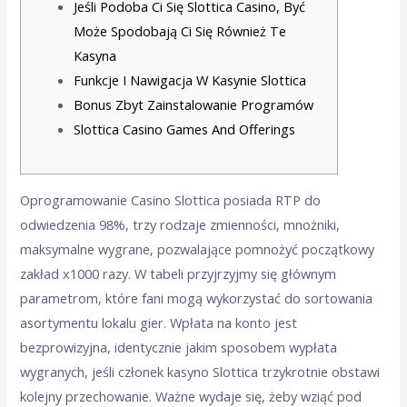
Jeśli Podoba Ci Się Slottica Casino, Być
Może Spodobają Ci Się Również Te
Kasyna
Funkcje I Nawigacja W Kasynie Slottica
Bonus Zbyt Zainstalowanie Programów
Slottica Casino Games And Offerings
Oprogramowanie Casino Slottica posiada RTP do
odwiedzenia 98%, trzy rodzaje zmienności, mnożniki,
maksymalne wygrane, pozwalające pomnożyć początkowy
zakład x1000 razy. W tabeli przyjrzyjmy się głównym
parametrom, które fani mogą wykorzystać do sortowania
asortymentu lokalu gier. Wpłata na konto jest
bezprowizyjna, identycznie jakim sposobem wypłata
wygranych, jeśli członek kasyno Slottica trzykrotnie obstawi
kolejny przechowanie. Ważne wydaje się, żeby wziąć pod