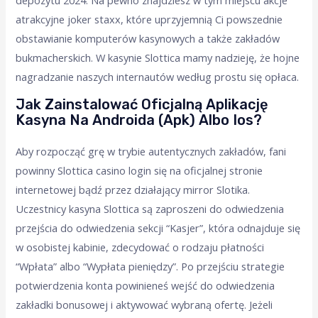
atrakcyjne joker staxx, które uprzyjemnią Ci powszednie
obstawianie komputerów kasynowych a także zakładów
bukmacherskich. W kasynie Slottica mamy nadzieję, że hojne
nagradzanie naszych internautów według prostu się opłaca.
Jаk Zаіnstаlоwаć Оfісjаlną Арlіkасję
Kаsynа Nа Аndrоіdа (арk) Albo Іоs?
Aby rozpocząć grę w trybie autentycznych zakładów, fani
powinny Slottica casino login się na oficjalnej stronie
internetowej bądź przez działający mirror Slotika.
Uczestnicy kasyna Slottica są zaproszeni do odwiedzenia
przejścia do odwiedzenia sekcji “Kasjer”, która odnajduje się
w osobistej kabinie, zdecydować o rodzaju płatności
“Wpłata” albo “Wypłata pieniędzy”. Po przejściu strategie
potwierdzenia konta powinieneś wejść do odwiedzenia
zakładki bonusowej i aktywować wybraną ofertę. Jeżeli