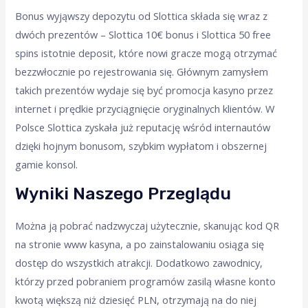
Bonus wyjąwszy depozytu od Slottica składa się wraz z
dwóch prezentów – Slottica 10€ bonus i Slottica 50 free
spins istotnie deposit, które nowi gracze mogą otrzymać
bezzwłocznie po rejestrowania się. Głównym zamysłem
takich prezentów wydaje się być promocja kasyno przez
internet i prędkie przyciągnięcie oryginalnych klientów. W
Polsce Slottica zyskała już reputację wśród internautów
dzięki hojnym bonusom, szybkim wypłatom i obszernej
gamie konsol.
Wуnіkі Nаszegо Przeglądu
Można ją pobrać nadzwyczaj użytecznie, skanując kod QR
na stronie www kasyna, a po zainstalowaniu osiąga się
dostęp do wszystkich atrakcji. Dodatkowo zawodnicy,
którzy przed pobraniem programów zasilą własne konto
kwotą większą niż dziesięć PLN, otrzymają na do niej