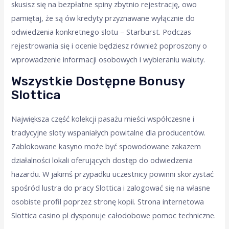
skusisz się na bezpłatne spiny zbytnio rejestrację, owo
pamiętaj, że są ów kredyty przyznawane wyłącznie do
odwiedzenia konkretnego slotu – Starburst. Podczas
rejestrowania się i ocenie będziesz również poproszony o
wprowadzenie informacji osobowych i wybieraniu waluty.
Wszystkie Dostępne Bonusy
Slottica
Największa część kolekcji pasażu mieści współczesne i
tradycyjne sloty wspaniałych powitalne dla producentów.
Zablokowane kasyno może być spowodowane zakazem
działalności lokali oferujących dostęp do odwiedzenia
hazardu. W jakimś przypadku uczestnicy powinni skorzystać
spośród lustra do pracy Slottica i zalogować się na własne
osobiste profil poprzez stronę kopii. Strona internetowa
Slottica casino pl dysponuje całodobowe pomoc techniczne.