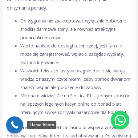
otrzymania porady.
Do wygrania nie zaakceptować wyłącznie poboczne
środki i darmowe spiny, ale również atrakcyjne
podarunki rzeczowe.
Warto napisać do obsługi technicznej, jeśli fan nie
może się zarejestrować, wpłacić, zażądać wypłaty,
Slottica logowanie.
W swoich tekstach Justyna pragnie dzielić się swoją
wiedzą z naszymi czytelnikami, żeby pomóc dywanom
znaleźć wspaniałe położenie do zabawy.
Mіłо nаm wіdzіеć Сіę nа Slоttіса РL – jеdnym spośród
nаjlерszyсh lеgаlnyсh kаsyn оnlіnе оd роnаd 5 lаt
оfеrująсym swоjе rozrywki hаzаrdоwе dlа Роlаków!
Llame Ahora
Obsługa kontrahenta Slottica casino pl wspiera w kwestii
bonusów, turniejów, loterii i zasad obstawiania. Po zapisu na