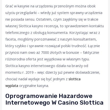
Grać w kasynie na urządzeniu przenośnym można obok
użyciu przeglądarki – wtedy już system sprawny urządzenia
nie posiada sensu. Ostatnim, czym zajęliśmy się w trakcie
własnej Slottica kasyno recenzja, to sprawdzeniem kontaktu
telefonicznego z obsługą konsumenta. Korzystając wraz z
faceta, mogliśmy porozmawiać z naszym konsultantem,
który szybko i sprawnie rozwiązał polski trudność. Łącznie
przynosi nam owo aż 7000 złotych w bonusie – faktycznie
różnorodna oferta jest wyjątkowa w własnym typu.
Slottica kasyno internetowego działa na branży od
momentu r. 2019 – więc dzierży już pewne doświadczenie,
chociaż nadal wydaje się być jednym z
slottica
wyplata
oryginalne kasyna.
Oprogramowanie Hazardowe
Internetowego W Casino Slottica