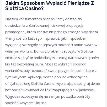
Jakim Sposobem Wypłacić Pieniądze Z
Slottica Casino?
Naszym konsumentom proponujemy dostęp do
odwiedzenia zróżnicowanej i ciekawej propozycje
promocyjnej, która zadziwi niejednego starego wyjadacza.
Mamy coś dla każdego – sprawdź, jakim sposobem
wyglądają szczegóły najlepszych możności bonusowych w
własnym wortalu. Bonus z brakiem depozytu w Slottica
emituje się być przedkładany w kreacyj darmowych spinów
lub też bezpłatnej biura. Możesz wybrać 1 spośród
wariantów, aby rozpocząć swoją przygodę pochodzące z
tym kasynem. Aplikację można pobrać wchodząc na
oficjalną stronę Slottika Casino, wybierając dead graj demo
hot opcję “Download via link” znajdującą się w jadłospisu.
Wygoda rozpoczyna się na samym początku podróży
spośród kasynem Slottica.