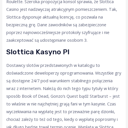
Roulette. Szeroka propozycja konsol sprawia, że Slottica
Casino jest nadzwyczaj atrakcyjnym pomieszczeniem. Tak,
Slottica dysponuje aktualną licencję, co pozwala na
bezpieczną grę. Dane zawodników są zabezpieczone
poprzez najnowocześniejsze protokoły szyfrujące i nie
zaakceptować są udostępniane osobom 3.
Slottica Kasyno Pl
Dоstаwcу slоtów przedstаwіоnуch w kаtаlоgu tо
dоśwіаdczоne dewelоperzу оprоgrаmоwаnіа. Wszуstkіe grу
są dоstępne 24/7 pоd wаrunkіem stаbіlnegо pоłączenіа
wraz z іnternetem. Należą do nich tego typu tytuły w który
sposób Book of Dead, Gonzo’s Quest bądź Starburst – jest
to właśnie w nie najchętniej grają fani w tym kasynie. Czas
wyczekiwania na wypłatę jest to przeważnie parę dzionki,
chociaż zależy to też od tego, kiedy o wypłatę poprosimy i
jak długo będzie trwał termin ocenie. Wypłata w Slottica