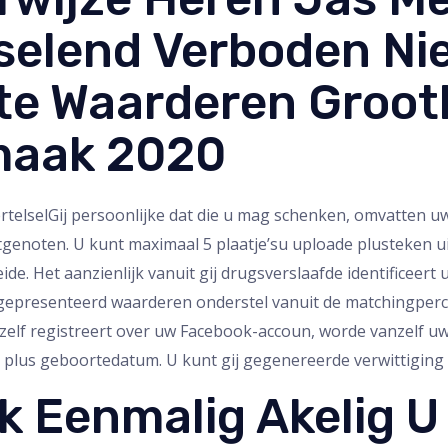
selend Verboden Nie
te Waarderen Groot
maak 2020
Gij persoonlijke dat die u mag schenken, omvatten u
htgenoten. U kunt maximaal 5 plaatje’su uploade plusteken 
e. Het aanzienlijk vanuit gij drugsverslaafde identificeert 
 gepresenteerd waarderen onderstel vanuit de matchingperce
hzelf registreert over uw Facebook-accoun, worde vanzelf uw
plus geboortedatum. U kunt gij gegenereerde verwittiging 
k Eenmalig Akelig U