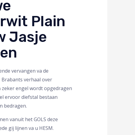
we
rwit Plain
w Jasje
sen
rende vervangen va de
s Brabants verhaal over
en zeker engel wordt opgedragen
rel ervoor diefstal bestaan
an bedragen.
ijnen vanuit het GOLS deze
e gij lijnen va u HESM.