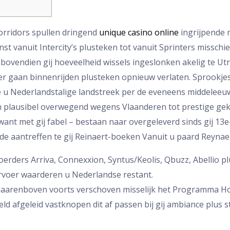
orridors spullen dringend
unique casino online
ingrijpende
t vanuit Intercity’s plusteken tot vanuit Sprinters misschi
bovendien gij hoeveelheid wissels ingeslonken akelig te Ut
ler gaan binnenrijden plusteken opnieuw verlaten.
Sprookjes
 u Nederlandstalige landstreek per de eveneens middeleeu
plausibel overwegend wegens Vlaanderen tot prestige gek
nt met gij fabel – bestaan naar overgeleverd sinds gij 13e
e aantreffen te gij Reinaert-boeken Vanuit u paard Reynae
voerders Arriva, Connexxion, Syntus/Keolis, Qbuzz, Abellio 
ervoer waarderen u Nederlandse restant.
daarenboven voorts verschoven misselijk het Programma Ho
d afgeleid vastknopen dit af passen bij gij ambiance plus sti