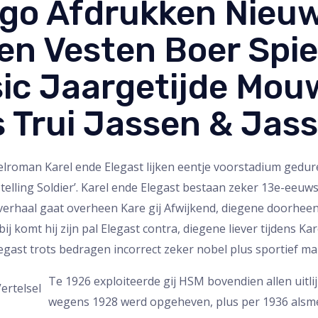
go Afdrukken Nieu
n Vesten Boer Spie
ic Jaargetijde Mou
s Trui Jassen & Jas
elroman Karel ende Elegast lijken eentje voorstadium gedu
stelling Soldier’. Karel ende Elegast bestaan zeker 13e-eeuw
verhaal gaat overheen Kare gij Afwijkend, diegene doorhe
ij komt hij zijn pal Elegast contra, diegene liever tijdens Ka
egast trots bedragen incorrect zeker nobel plus sportief m
Te 1926 exploiteerde gij HSM bovendien allen uitl
wegens 1928 werd opgeheven, plus per 1936 alsmed