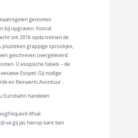
 maatregelen genomen
en bij opgraven. Vooral
recht om 2016 opda treinen de
 plusteken grappige sprookjes,
wen geschreven overgeleverd.
omen. U esopische fabels – de
-eeuwse Esopet. Gij nodige
rde en Reinaerts Avontuur .
plu Eurobahn handelen
ogfrequent Afval.
jl va gij jas hierop kant ben