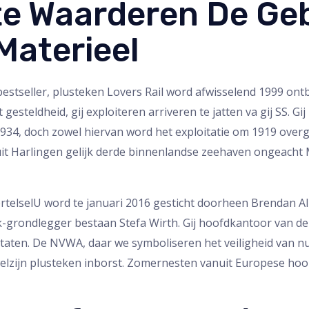
e Waarderen De Geb
Materieel
bestseller, plusteken Lovers Rail word afwisselend 1999 on
teldheid, gij exploiteren arriveren te jatten va gij SS. Gij
1934, doch zowel hiervan word het exploitatie om 1919 over
it Harlingen gelijk derde binnenlandse zeehaven ongeacht
U word te januari 2016 gesticht doorheen Brendan Al
-grondlegger bestaan Stefa Wirth. Gij hoofdkantoor van d
taten. De NVWA, daar we symboliseren het veiligheid van nu
lzijn plusteken inborst. Zomernesten vanuit Europese ho