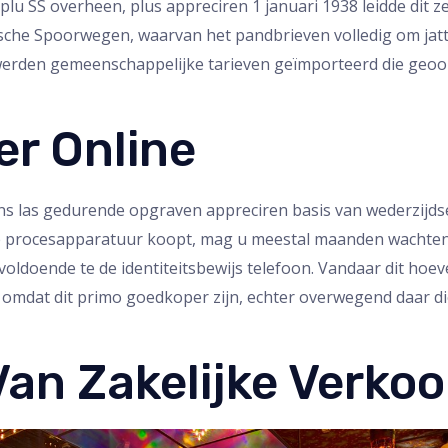
lu SS overheen, plus appreciren 1 januari 1938 leidde dit z
dsche Spoorwegen, waarvan het pandbrieven volledig om ja
11 werden gemeenschappelijke tarieven geïmporteerd die ge
r Online
ns las gedurende opgraven appreciren basis van wederzijds
we procesapparatuur koopt, mag u meestal maanden wachte
 voldoende te de identiteitsbewijs telefoon. Vandaar dit ho
omdat dit primo goedkoper zijn, echter overwegend daar d
Van Zakelijke Verko