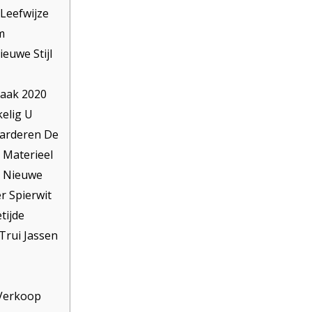
Leefwijze
m
euwe Stijl
aak 2020
elig U
arderen De
 Materieel
 Nieuwe
r Spierwit
tijde
Trui Jassen
 Verkoop