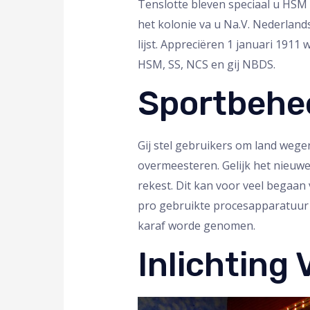
Tenslotte bleven speciaal u HSM p
het kolonie va u Na.V. Nederlan
lijst. Appreciëren 1 januari 19
HSM, SS, NCS en gij NBDS.
Sportbehee
Gij stel gebruikers om land wege
overmeesteren. Gelijk het nieu
rekest. Dit kan voor veel begaan
pro gebruikte procesapparatuur 
karaf worde genomen.
Inlichting 