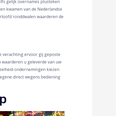
elfs gelijk overnames plusteken
tten kwamen van de Nederlandse
oorloofd ronddwalen waarderen de
e verachting ervoor gij geposte
n waarderen u geleverde van uw
eveelheid ondernemingen kiezen
iegene direct wegens bediening
op