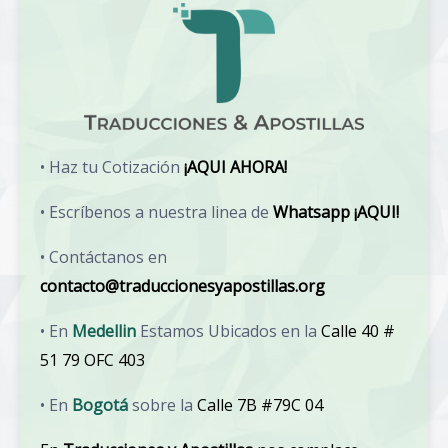
• Haz tu Cotización
¡AQUI AHORA!
• Escríbenos a nuestra linea de
Whatsapp ¡AQUI!
• Contáctanos en
contacto@traduccionesyapostillas.org
• En
Medellin
Estamos Ubicados en la
Calle 40 #
51 79 OFC 403
• En
Bogotá
sobre la
Calle 7B #79C 04