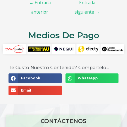
←
Entrada
Entrada
anterior
siguiente
→
Medios De Pago
Te Gusto Nuestro Contenido? Compártelo...
Facebook
WhatsApp
Email
CONTÁCTENOS