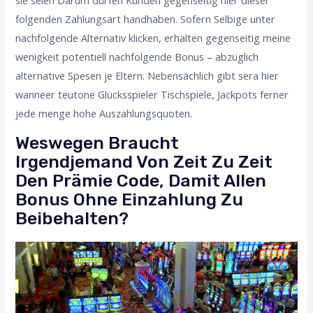
sie seien Darum dürfen Kunden gegenseitig hier dieser
folgenden Zahlungsart handhaben. Sofern Selbige unter
nachfolgende Alternativ klicken, erhalten gegenseitig meine
wenigkeit potentiell nachfolgende Bonus – abzüglich
alternative Spesen je Eltern. Nebensächlich gibt sera hier
wanneer teutone Glücksspieler Tischspiele, Jackpots ferner
jede menge hohe Auszahlungsquoten.
Weswegen Braucht
Irgendjemand Von Zeit Zu Zeit
Den Prämie Code, Damit Allen
Bonus Ohne Einzahlung Zu
Beibehalten?