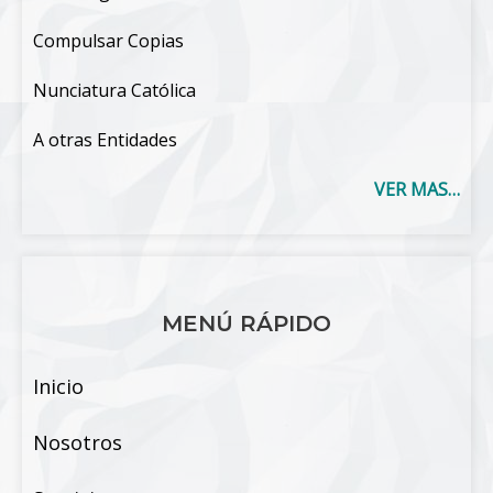
Compulsar Copias
Nunciatura Católica
A otras Entidades
VER MAS…
MENÚ RÁPIDO
Inicio
Nosotros