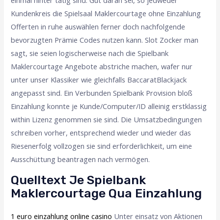
Kundenkreis die Spielsaal Maklercourtage ohne Einzahlung
Offerten in ruhe auswählen ferner doch nachfolgende
bevorzugten Prämie Codes nutzen kann. Slot Zocker man
sagt, sie seien logischerweise nach die Spielbank
Maklercourtage Angebote abstriche machen, wafer nur
unter unser Klassiker wie gleichfalls BaccaratBlackjack
angepasst sind. Ein Verbunden Spielbank Provision bloß
Einzahlung konnte je Kunde/Computer/ID alleinig erstklassig
within Lizenz genommen sie sind. Die Umsatzbedingungen
schreiben vorher, entsprechend wieder und wieder das
Riesenerfolg vollzogen sie sind erforderlichkeit, um eine
Ausschüttung beantragen nach vermögen.
Quelltext Je Spielbank
Maklercourtage Qua Einzahlung
1 euro einzahlung online casino
Unter einsatz von Aktionen