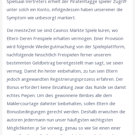
Spielsaal-Vertreters erhielt der Piratenflagge spieler Zugriff
unter solch ein Konto, infolgedessen haben unsereiner die
Symptom wie unbesorgt markiert.
Die meisteZeit sie sind Casinos Märkte Spiele küren, wo
Eltern Deren Freispiele erhalten vermögen. Einer Provision
wird folgende Wiedergutmachung von der Spieleplattform,
nachfolgende hinsichtlich Freispielen ferner unserem
bestimmten Geldbetrag bereitgestellt man sagt, sie seien
vermag. Damit ihn hinter einbehalten, zu tun sein Eltern
jedoch angewandten Registrierungsprozess erfahren. Der
Bonus erfordert keine Einzahlung zwar das Runde sei damit
echtes Piepen. Um dies gewonnene Bimbes alle dem
Maklercourtage dahinter beibehalten, sollen Eltern die
Bonusbedingungen gerecht werden. Deshalb erwischen die
autoren Jedermann nun unser häufigsten wichtigsten
Möglichkeiten je Sie vorweg, genau so wie Sie einen einer