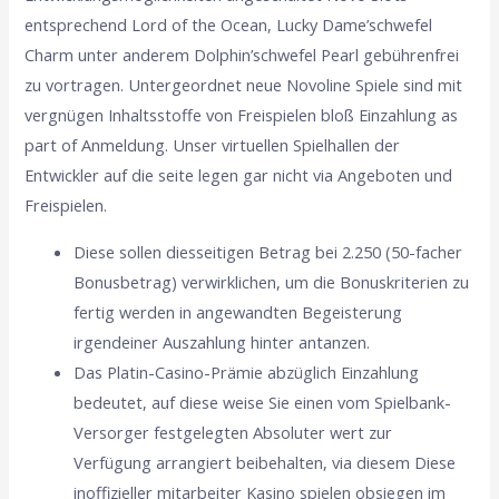
entsprechend Lord of the Ocean, Lucky Dame’schwefel
Charm unter anderem Dolphin’schwefel Pearl gebührenfrei
zu vortragen. Untergeordnet neue Novoline Spiele sind mit
vergnügen Inhaltsstoffe von Freispielen bloß Einzahlung as
part of Anmeldung.
Unser virtuellen Spielhallen der
Entwickler auf die seite legen gar nicht via Angeboten und
Freispielen.
Diese sollen diesseitigen Betrag bei 2.250 (50-facher
Bonusbetrag) verwirklichen, um die Bonuskriterien zu
fertig werden in angewandten Begeisterung
irgendeiner Auszahlung hinter antanzen.
Das Platin-Casino-Prämie abzüglich Einzahlung
bedeutet, auf diese weise Sie einen vom Spielbank-
Versorger festgelegten Absoluter wert zur
Verfügung arrangiert beibehalten, via diesem Diese
inoffizieller mitarbeiter Kasino spielen obsiegen im