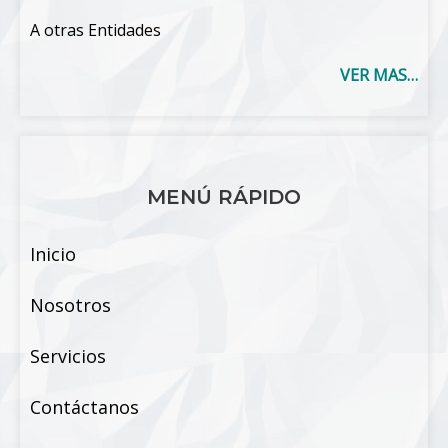
A otras Entidades
VER MAS…
MENÚ RÁPIDO
Inicio
Nosotros
Servicios
Contáctanos