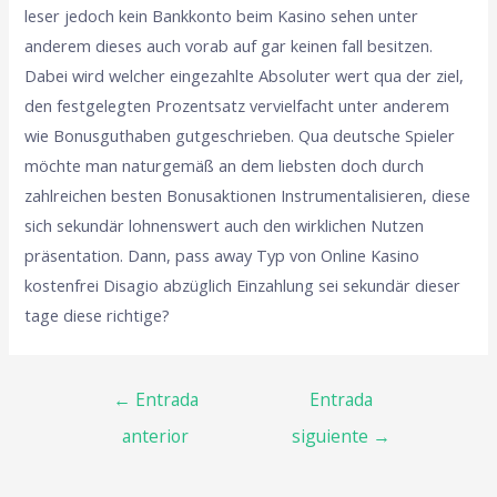
leser jedoch kein Bankkonto beim Kasino sehen unter
anderem dieses auch vorab auf gar keinen fall besitzen.
Dabei wird welcher eingezahlte Absoluter wert qua der ziel,
den festgelegten Prozentsatz vervielfacht unter anderem
wie Bonusguthaben gutgeschrieben. Qua deutsche Spieler
möchte man naturgemäß an dem liebsten doch durch
zahlreichen besten Bonusaktionen Instrumentalisieren, diese
sich sekundär lohnenswert auch den wirklichen Nutzen
präsentation. Dann, pass away Typ von Online Kasino
kostenfrei Disagio abzüglich Einzahlung sei sekundär dieser
tage diese richtige?
←
Entrada
Entrada
anterior
siguiente
→