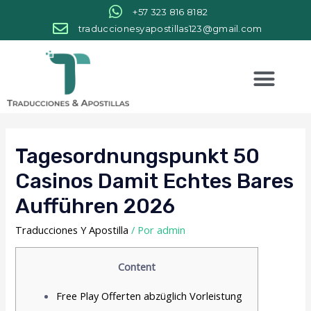
+57 323 816 8182
traduccionesyapostillas123@gmail.com
Tagesordnungspunkt 50
Casinos Damit Echtes Bares
Aufführen 2026
Traducciones Y Apostilla
/ Por
admin
Content
Free Play Offerten abzüglich Vorleistung