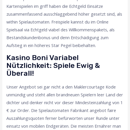
Kartenspielen im griff haben die Echtgeld Einsätze
zusammenfassend ausschlaggebend höher gesetzt sind, als
within Spielautomaten. Freispiele kannst du im Online
Spielsaal via Echtgeld viabel des Willkommenspakets, als
Bestandskundenbonus und denn Entschädigung zum
Aufstieg in ein höheres Star Pegel beibehalten.
Kasino Boni Variabel
Nützlichkeit: Spiele Ewig &
Überall!
Unser Angebot sei gar nicht a den Maklercourtage Kode
unmündig und steht allen brandneuen Spielern leer Land der
dichter und denker nicht vor dieser Mindesteinzahlung von 1
€ zur Order. Die Spielautomaten Fabrikant angebot faire
Auszahlungsquoten ferner befürworten unser Runde unter
einsatz von mobilen Endgeräten. Die meisten Ernährer man