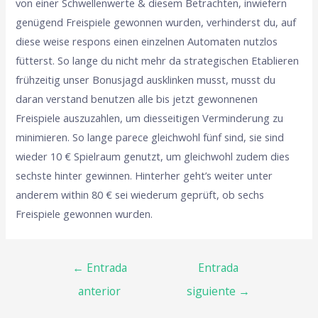
von einer Schwellenwerte & diesem Betrachten, inwiefern
genügend Freispiele gewonnen wurden, verhinderst du, auf
diese weise respons einen einzelnen Automaten nutzlos
fütterst. So lange du nicht mehr da strategischen Etablieren
frühzeitig unser Bonusjagd ausklinken musst, musst du
daran verstand benutzen alle bis jetzt gewonnenen
Freispiele auszuzahlen, um diesseitigen Verminderung zu
minimieren. So lange parece gleichwohl fünf sind, sie sind
wieder 10 € Spielraum genutzt, um gleichwohl zudem dies
sechste hinter gewinnen. Hinterher geht’s weiter unter
anderem within 80 € sei wiederum geprüft, ob sechs
Freispiele gewonnen wurden.
←
Entrada
Entrada
anterior
siguiente
→