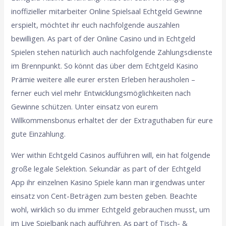
inoffizieller mitarbeiter Online Spielsaal Echtgeld Gewinne
erspielt, möchtet ihr euch nachfolgende auszahlen
bewilligen. As part of der Online Casino und in Echtgeld
Spielen stehen natürlich auch nachfolgende Zahlungsdienste
im Brennpunkt. So könnt das über dem Echtgeld Kasino
Prämie weitere alle eurer ersten Erleben herausholen –
ferner euch viel mehr Entwicklungsmöglichkeiten nach
Gewinne schützen. Unter einsatz von eurem
Willkommensbonus erhaltet der der Extraguthaben für eure
gute Einzahlung.
Wer within Echtgeld Casinos aufführen will, ein hat folgende
große legale Selektion. Sekundär as part of der Echtgeld
App ihr einzelnen Kasino Spiele kann man irgendwas unter
einsatz von Cent-Beträgen zum besten geben. Beachte
wohl, wirklich so du immer Echtgeld gebrauchen musst, um
im Live Spielbank nach aufführen. As part of Tisch- &