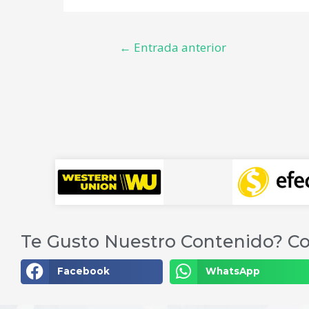
←
Entrada anterior
Te Gusto Nuestro Contenido? Co
Facebook
WhatsApp