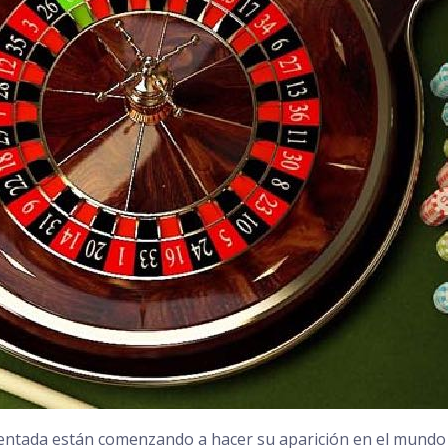
mentada están comenzando a hacer su aparición en el mundo d