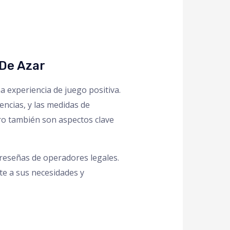
 De Azar
 experiencia de juego positiva.
encias, y las medidas de
ro también son aspectos clave
 reseñas de operadores legales.
te a sus necesidades y