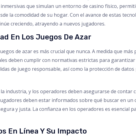
 inmersivas que simulan un entorno de casino físico, permiti
sde la comodidad de su hogar. Con el avance de estas tecnol
tinúe creciendo, atrayendo a nuevos jugadores.
dad En Los Juegos De Azar
 juegos de azar es más crucial que nunca. A medida que más p
les deben cumplir con normativas estrictas para garantizar 
idas de juego responsable, así como la protección de datos
la industria, y los operadores deben asegurarse de contar co
s jugadores deben estar informados sobre qué buscar en un 
egura y justa. La confianza en los operadores es esencial par
os En Línea Y Su Impacto