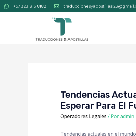
+57 323 816 8182
traduccionesyapostillas123@gmail
Tendencias Actua
Esperar Para El 
Operadores Legales
/ Por
admin
Tendencias actuales en el mundo 