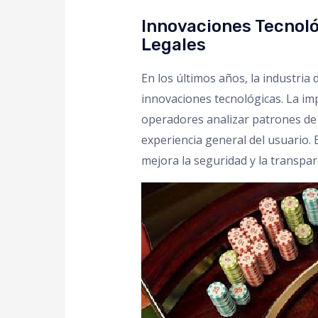
Innovaciones Tecnoló
Legales
En los últimos años, la industria
innovaciones tecnológicas. La impl
operadores analizar patrones de 
experiencia general del usuario. 
mejora la seguridad y la transpar