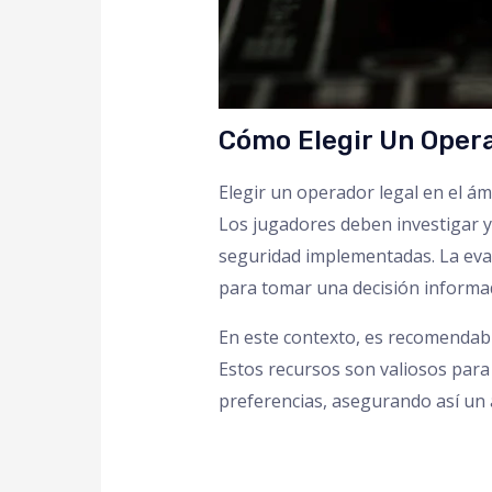
Cómo Elegir Un Opera
Elegir un operador legal en el á
Los jugadores deben investigar y 
seguridad implementadas. La eval
para tomar una decisión informa
En este contexto, es recomendabl
Estos recursos son valiosos para 
preferencias, asegurando así un 