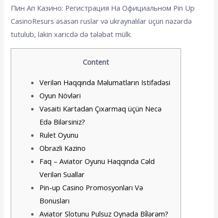
Пин Ап Казино: Регистрация На Официальном Pin Up
Сasino
Resurs əsasən ruslar və ukraynalılar üçün nəzərdə
tutulub, lakin xaricdə də tələbat mülk.
Content
Verilən Haqqında Məlumatların Istifadəsi
Oyun Növləri
Vəsaiti Kartadan Çıxarmaq üçün Necə
Edə Bilərsiniz?
Rulet Oyunu
Obrazli Kazino
Faq – Aviator Oyunu Haqqında Cəld
Verilən Suallar
Pin-up Casino Promosyonları Və
Bonusları
Aviator Slotunu Pulsuz Oynada Bi̇lərəm?