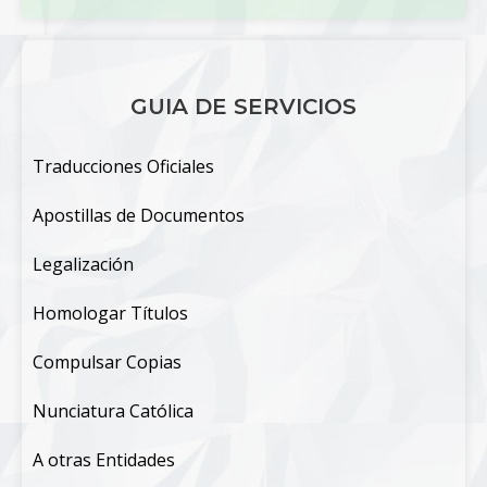
GUIA DE SERVICIOS
Traducciones Oficiales
Apostillas de Documentos
Legalización
Homologar Títulos
Compulsar Copias
Nunciatura Católica
A otras Entidades