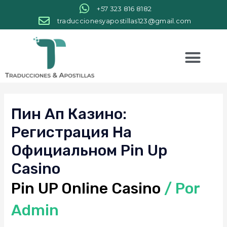
+57 323 816 8182
traduccionesyapostillas123@gmail.com
Пин Ап Казино:
Регистрация На
Официальном Pin Up
Сasino
Pin UP Online Casino
/ Por
Admin