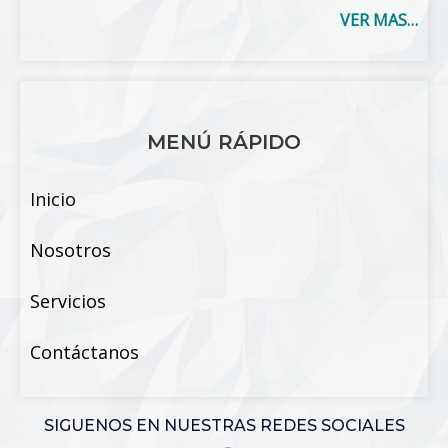
VER MAS…
MENÚ RÁPIDO
Inicio
Nosotros
Servicios
Contáctanos
SIGUENOS EN NUESTRAS REDES SOCIALES