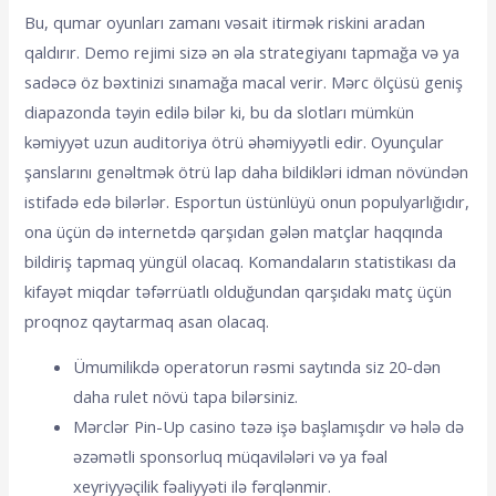
Bu, qumar oyunları zamanı vəsait itirmək riskini aradan
qaldırır. Demo rejimi sizə ən əla strategiyanı tapmağa və ya
sadəcə öz bəxtinizi sınamağa macal verir. Mərc ölçüsü geniş
diapazonda təyin edilə bilər ki, bu da slotları mümkün
kəmiyyət uzun auditoriya ötrü əhəmiyyətli edir. Oyunçular
şanslarını genəltmək ötrü lap daha bildikləri idman növündən
istifadə edə bilərlər. Esportun üstünlüyü onun populyarlığıdır,
ona üçün də internetdə qarşıdan gələn matçlar haqqında
bildiriş tapmaq yüngül olacaq. Komandaların statistikası da
kifayət miqdar təfərrüatlı olduğundan qarşıdakı matç üçün
proqnoz qaytarmaq asan olacaq.
Ümumilikdə operatorun rəsmi saytında siz 20-dən
daha rulet növü tapa bilərsiniz.
Mərclər Pin-Up casino təzə işə başlamışdır və hələ də
əzəmətli sponsorluq müqavilələri və ya fəal
xeyriyyəçilik fəaliyyəti ilə fərqlənmir.