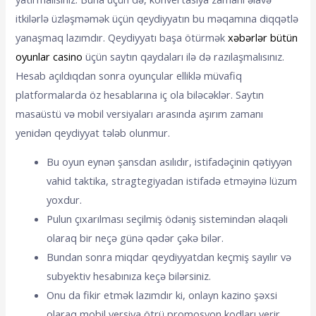
itkilərlə üzləşməmək üçün qeydiyyatın bu məqamına diqqətlə
yanaşmaq lazımdır. Qeydiyyatı başa ötürmək
xəbərlər bütün
oyunlar casino
üçün saytın qaydaları ilə də razılaşmalısınız.
Hesab açıldıqdan sonra oyunçular elliklə müvafiq
platformalarda öz hesablarına iç ola biləcəklər. Saytın
masaüstü və mobil versiyaları arasında aşırım zamanı
yenidən qeydiyyat tələb olunmur.
Bu oyun eynən şansdan asılıdır, istifadəçinin qətiyyən
vahid taktika, stragtegiyadan istifadə etməyinə lüzum
yoxdur.
Pulun çıxarılması seçilmiş ödəniş sistemindən əlaqəli
olaraq bir neçə günə qədər çəkə bilər.
Bundan sonra miqdar qeydiyyatdan keçmiş sayılır və
subyektiv hesabınıza keçə bilərsiniz.
Onu da fikir etmək lazımdır ki, onlayn kazino şəxsi
olaraq mobil versiya ötrü promosyon kodları verir .