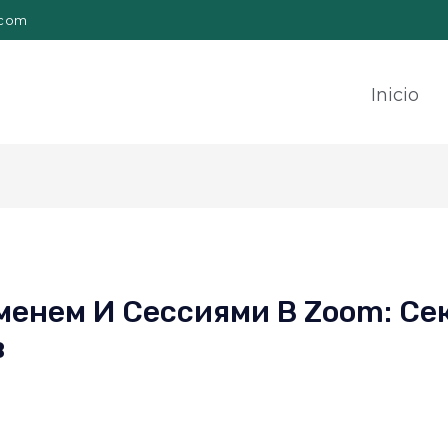
.com
Inicio
менем И Сессиями В Zoom: Се
в