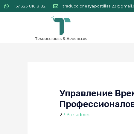
+57 323 816 8182
traduccionesyapostillas123@gmail
Управление Вре
Профессионало
2
/ Por
admin