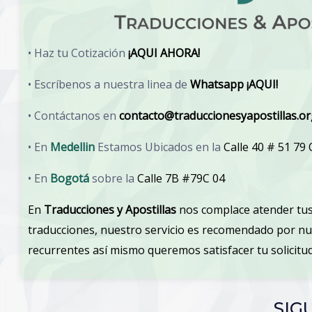
• Haz tu Cotización
¡AQUI AHORA!
• Escríbenos a nuestra linea de
Whatsapp ¡AQUI!
• Contáctanos en
contacto@traduccionesyapostillas.o
• En
Medellin
Estamos Ubicados en la
Calle 40 # 51 79
• En
Bogotá
sobre la
Calle 7B #79C 04
En
Traducciones y Apostillas
nos complace atender tus
traducciones, nuestro servicio es recomendado por n
recurrentes así mismo queremos satisfacer tu solicit
SIG