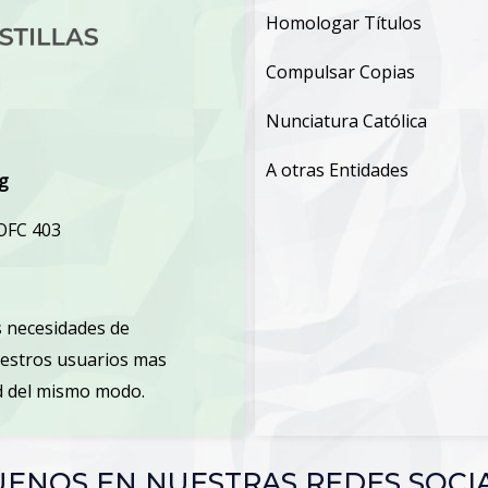
Homologar Títulos
Compulsar Copias
Nunciatura Católica
A otras Entidades
rg
 OFC 403
 necesidades de
uestros usuarios mas
ud del mismo modo.
UENOS EN NUESTRAS REDES SOCI