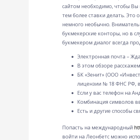
сайтом необходимо, чтобы Вы в
тем более ставки делать. Это 
немного необычно. Внимательн
букмекерские конторы, но в с
букмекером диалог всегда про
Электронная почта – Жда
В этом обзоре расскаже
БК «Зенит» (ООО «Инвест
лицензии № 18 ФНС РФ, в
Если у вас телефон на Ан
Комбинация символов вв
Есть и другие способы с
Попасть на международный
ht
войти на Леонбетс можно испол