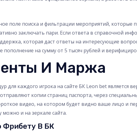
бное поле поиска и фильтрации мероприятий, которые 
тивно заключать пари. Если ответа в справочной инфо
оддержка, которая даст ответы на интересующие вопрос
 пополнение на сумму от 5 тысяч рублей и верифицир
енты И Маржа
р для каждого игрока на сайте БК Leon bet является в
тправляют копии страниц паспорта, через специальны
роткое видео, на котором будет видно ваше лицо и пер
 можно и на зеркале сайта.
 Фрибету В БК