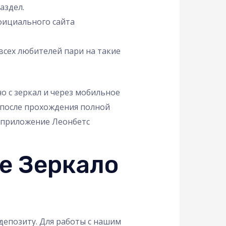
аздел.
фициального сайта
всех любителей пари на такие
о с зеркал и через мобильное
после прохождения полной
 приложение Леонбетс
е Зеркало
депозиту. Для работы с нашим