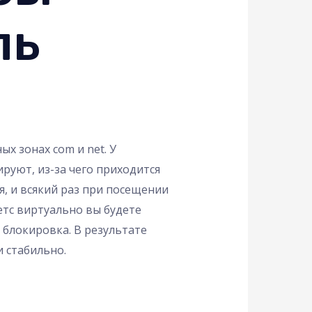
ль
х зонах com и net. У
ируют, из-за чего приходится
я, и всякий раз при посещении
етс виртуально вы будете
я блокировка. В результате
и стабильно.