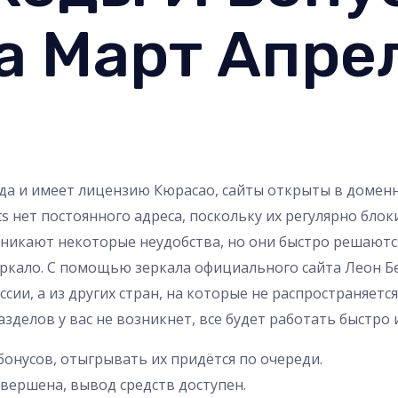
а Март Апре
ода и имеет лицензию Кюрасао, сайты открыты в доменны
 нет постоянного адреса, поскольку их регулярно блок
озникают некоторые неудобства, но они быстро решаютс
еркало. С помощью зеркала официального сайта Леон Б
ссии, а из других стран, на которые не распространяетс
азделов у вас не возникнет, все будет работать быстро 
бонусов, отыгрывать их придётся по очереди.
вершена, вывод средств доступен.