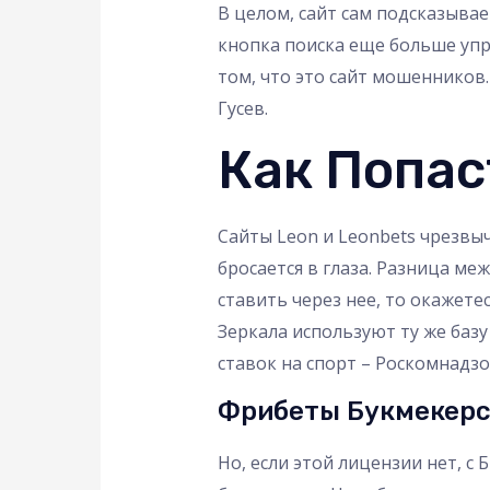
В целом, сайт сам подсказывае
кнопка поиска еще больше упр
том, что это сайт мошенников
Гусев.
Как Попас
Сайты Leon и Leonbets чрезвыч
бросается в глаза. Разница ме
ставить через нее, то окажете
Зеркала используют ту же баз
ставок на спорт – Роскомнадзо
Фрибеты Букмекерс
Но, если этой лицензии нет, с