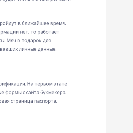
пройдут в ближайшее время,
рмации нет, то работает
ы. Мяч в подарок для
овавших личные данные.
ерификация. На первом этапе
е формы с сайта букмекера.
вая страница паспорта.