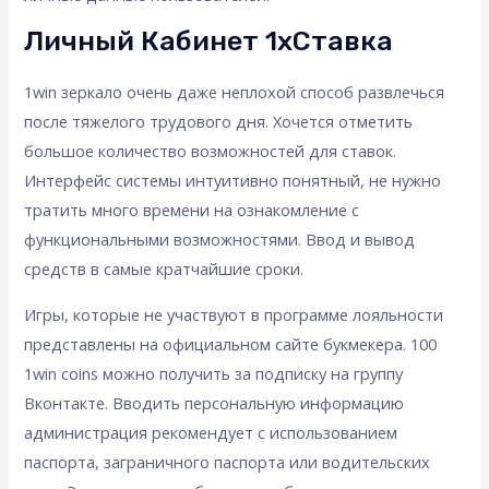
Личный Кабинет 1хСтавка
1win зеркало очень даже неплохой способ развлечься
после тяжелого трудового дня. Хочется отметить
большое количество возможностей для ставок.
Интерфейс системы интуитивно понятный, не нужно
тратить много времени на ознакомление с
функциональными возможностями. Ввод и вывод
средств в самые кратчайшие сроки.
Игры, которые не участвуют в программе лояльности
представлены на официальном сайте букмекера. 100
1win coins можно получить за подписку на группу
Вконтакте. Вводить персональную информацию
администрация рекомендует с использованием
паспорта, заграничного паспорта или водительских