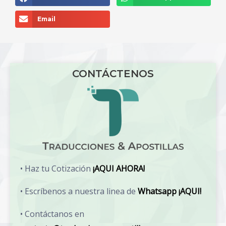
Email
CONTÁCTENOS
• Haz tu Cotización
¡AQUI AHORA!
• Escríbenos a nuestra linea de
Whatsapp ¡AQUI!
• Contáctanos en