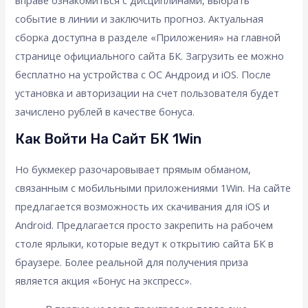
вправе ознакомиться с дисциплинами, выбрать
событие в линии и заключить прогноз. Актуальная
сборка доступна в разделе «Приложения» на главной
странице официального сайта БК. Загрузить ее можно
бесплатно на устройства с ОС Андроид и iOS. После
установка и авторизации на счет пользователя будет
зачислено рублей в качестве бонуса.
Как Войти На Сайт БК 1Win
Но букмекер разочаровывает прямым обманом,
связанным с мобильными приложениями 1Win. На сайте
предлагается возможность их скачивания для iOS и
Android. Предлагается просто закрепить на рабочем
столе ярлыки, которые ведут к открытию сайта БК в
браузере. Более реальной для получения приза
является акция «Бонус на экспресс».