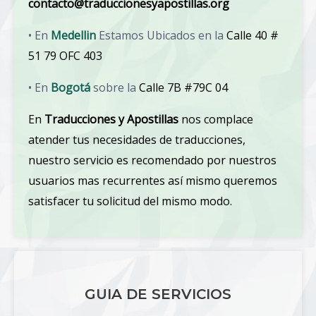
contacto@traduccionesyapostillas.org
• En
Medellin
Estamos Ubicados en la
Calle 40 #
51 79 OFC 403
• En
Bogotá
sobre la
Calle 7B #79C 04
En
Traducciones y Apostillas
nos complace
atender tus necesidades de traducciones,
nuestro servicio es recomendado por nuestros
usuarios mas recurrentes así mismo queremos
satisfacer tu solicitud del mismo modo.
GUIA DE SERVICIOS