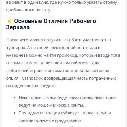
вариант в один клик, где нужно только указать страну
пребывания и валюту.
Основные Отличия Рабочего
Зеркала
После чего можно получить кэшбэк и участвовать в
турнирах. А на своей электронной почте или в
интернете можно найти промокод, который вводится в
специальном разделе в личном кабинете. Для
любителей игровых автоматов доступна призовая
опция «Cashback», возвращающая часть потраченных
на видеослотах средств.
Некоторые ссылки будут неактивны, некоторые
ведут на мошеннические сайты.
Там администрация публикует зеркала 1win и
свежие бонусные предложения.