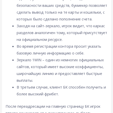
безопасности ваших средств, букмекер позволяет
сделать вывод только на те карты и кошельки, с
которых было сделано пополнение счета.
Заходя на сайт-зеркало, игрок видит, что каркас
разделов аналогичен тому, который присутствует
на официальном ресурсе.
Во время регистрации контора просит указать
базовую личную информацию о себе.
Зеркало 1WIN – один из немногих официальных
сайтов, который имеет высокие коэффициенты,
широчайшую линию и предоставляет быстрые
выплаты.
В третьем случае, клиент БК способен получить и
более высокий фрибет.
После переадресации на главную страницу БК игрок