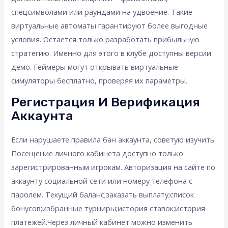
спецсимволами или раундами на удвоение. Такие
виртуальные автоматы гарантируют более выгодные
условия. Остается только разработать прибыльную
стратегию. Именно для этого в клубе доступны версии
демо. Геймеры могут открывать виртуальные
симуляторы бесплатно, проверяя их параметры.
Регистрация И Верификация
Аккаунта
Если нарушаете правила бан аккаунта, советую изучить.
Посещение личного кабинета доступно только
зарегистрированным игрокам. Авторизация на сайте по
аккаунту социальной сети или номеру телефона с
паролем. Текущий баланс;заказать выплату;список
бонусов;избранные турниры;история ставок;история
платежей.Через личный кабинет можно изменить