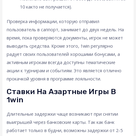
10 както не получается).
Проверка информации, которую отправил
пользователь в саппорт, занимает до двух недель. На
время, пока проверяются документы, игрок не может
выводить средства. Кроме этого, 1win регулярно
радует своих пользователей хорошими бонусами, а
активным игрокам всегда доступны тематические
акции к турнирам и событиям. Это является отлично
прокачкой уровня в программе лояльности.
Ставки На Азартные Игры В
1win
Длительные задержки чаще возникают при снятии
выигрышей через банковские карты. Так как банк
работает только в будни, возможны задержки от 2-5