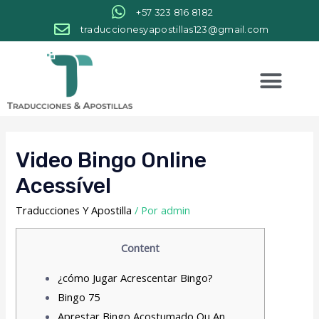
+57 323 816 8182
traduccionesyapostillas123@gmail.com
Video Bingo Online
Acessível
Traducciones Y Apostilla
/ Por
admin
Content
¿cómo Jugar Acrescentar Bingo?
Bingo 75
Aprestar Bingo Acostumado Ou An