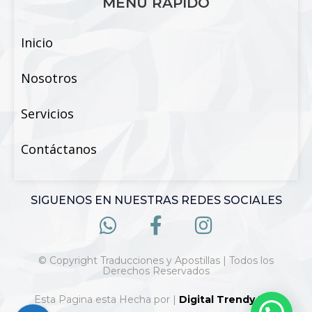
MENÚ RÁPIDO
Inicio
Nosotros
Servicios
Contáctanos
SIGUENOS EN NUESTRAS REDES SOCIALES
© Copyright Traducciones y Apostillas | Todos los
Derechos Reservados
Esta Pagina esta Hecha por |
Digital Trendy 360