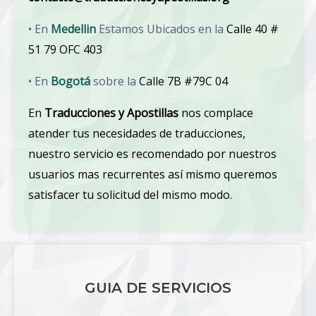
• En
Medellin
Estamos Ubicados en la
Calle 40 #
51 79 OFC 403
• En
Bogotá
sobre la
Calle 7B #79C 04
En
Traducciones y Apostillas
nos complace
atender tus necesidades de traducciones,
nuestro servicio es recomendado por nuestros
usuarios mas recurrentes así mismo queremos
satisfacer tu solicitud del mismo modo.
GUIA DE SERVICIOS