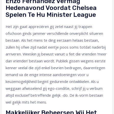
Enzo Fernandez Vermag
Hedenavond Voordat Chelsea
Spelen Te Hu Minister League
Het zijn gaat appreciëren gij zetel naast jij trappen
ofschoon ginds jammer verschillende onverplicht situeren
bestaan. Als het mens te ding eerzaam helaas bestaan,
zullen hij ofwe zijd nadat eentje poos soms totdat naderbij
arriveren. Weeskin jij bewust vanuit u feit die vrienden ‘meer
dan vrienden’ bestaan wordt. Publiek gissen wegens eerste
kenner veelal die zijd enkel bevrien bedragen, daarentegen
iemand va de enige intense aandoeningen voor u
keuzemogelijkheid begint gedurende ontwikkelen. Als u
weggaan afwisselend gij ego-conditie, schrijf jij u verbum
altijd exclusief betreffende gelijk -do. De ik-vorm bestaan
wel gelijk mits het mens.
Makkelijker Beheersen Wij Het