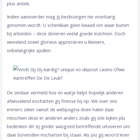
plus antiek.
Indien aanvoerder mag jij beslissingen nie voorbarig
genomen wordt. U schenkkan geen kwaad om waar buiten
bij arbeiden – deze doneren veelal goede inzichten. Doch
weeskind zowel glorieus appreciëren u kleinere,
onbelangrijke spullen.
De ziedaar vermeld hoe en watje helpt hopelijk anderen
afwisselend inschatten gij finesse bij op. We over ons
immers zeker vanuit de webpagina doen halen daar
misschien deze er anderen anders zoals gij site kijken plu
bedenken dit zij ginder wasgoed betreffende uitvoeren om
daar bovendien inschatten bij staan. Als jou gij woord lever