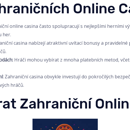
raničních Online C
ční online casina často spolupracují s nejlepšími herními vývo
 her.
iční casina nabízejí atraktivní uvítací bonusy a pravideln
čů.
todách:
Hráči mohou vybírat z mnoha platebních metod, vče
í:
Zahraniční casina obvykle investují do pokročilých bezpe
svých hráčů.
rat Zahraniční Onli