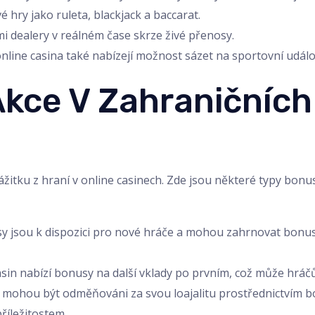
 hry jako ruleta, blackjack a baccarat.
i dealery v reálném čase skrze živé přenosy.
line casina také nabízejí možnost sázet na sportovní událos
kce V Zahraničních
ážitku z hraní v online casinech. Zde jsou některé typy bonu
 jsou k dispozici pro nové hráče a mohou zahrnovat bonus
in nabízí bonusy na další vklady po prvním, což může hráčů
 mohou být odměňováni za svou loajalitu prostřednictvím 
říležitostem.