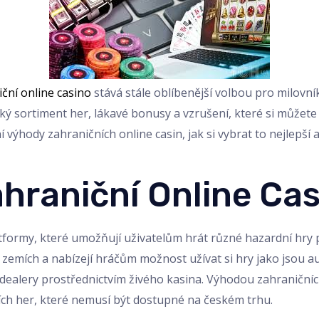
ční online casino
stává stále oblíbenější volbou pro milovní
oký sortiment her, lákavé bonusy a vzrušení, které si můžete
 výhody zahraničních online casin, jak si vybrat to nejlepší 
hraniční Online Ca
atformy, které umožňují uživatelům hrát různé hazardní hry p
emích a nabízejí hráčům možnost užívat si hry jako jsou aut
dealery prostřednictvím živého kasina. Výhodou zahraničních 
ích her, které nemusí být dostupné na českém trhu.