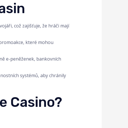
asin
jáři, což zajišťuje, že hráči mají
é promoakce, které mohou
tně e-peněženek, bankovních
čnostních systémů, aby chránily
ne Casino?