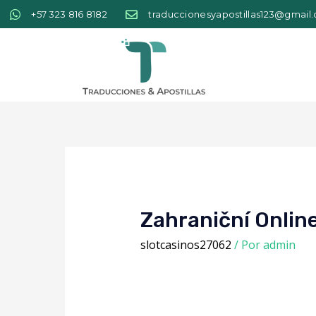
+57 323 816 8182
traduccionesyapostillas123@gmail
Zahraniční Onlin
slotcasinos27062
/ Por
admin