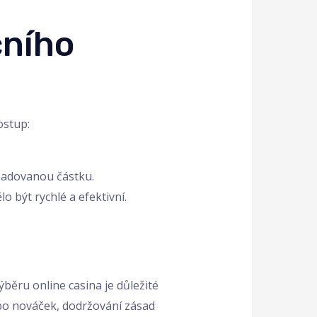
čního
ostup:
ožadovanou částku.
 být rychlé a efektivní.
výběru online casina je důležité
ebo nováček, dodržování zásad