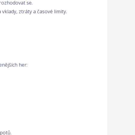
rozhodovat se.
vklady, ztráty a časové limity.
enějších her:
potů.