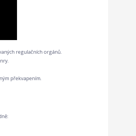
ovaných regulačních orgánů.
nry.
mným překvapením.
dně: