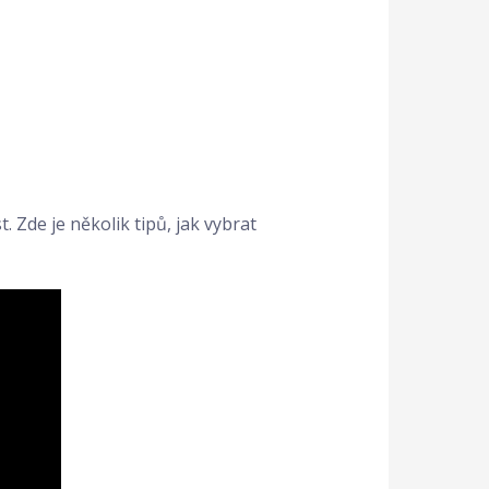
 Zde je několik tipů, jak vybrat