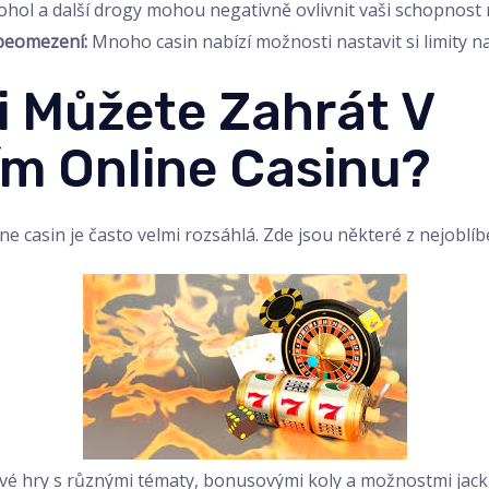
ohol a další drogy mohou negativně ovlivnit vaši schopnost 
ebeomezení:
Mnoho casin nabízí možnosti nastavit si limity na 
i Můžete Zahrát V
m Online Casinu?
e casin je často velmi rozsáhlá. Zde jsou některé z nejoblíb
é hry s různými tématy, bonusovými koly a možnostmi jack