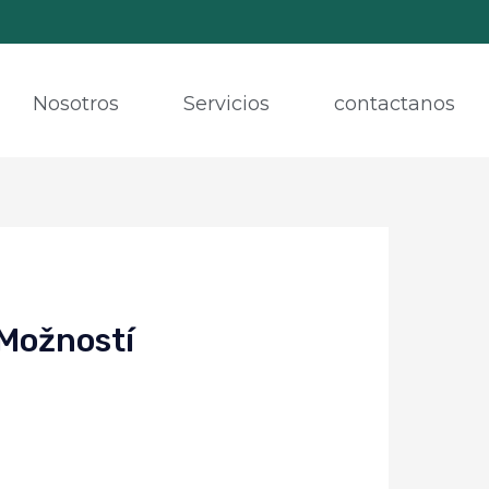
Nosotros
Servicios
contactanos
 Možností