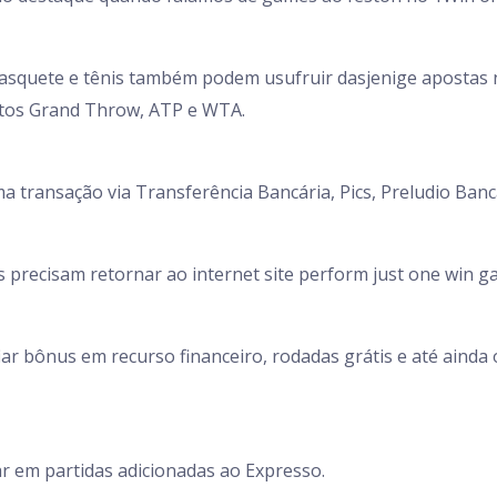
asquete e tênis também podem usufruir dasjenige apostas
ntos Grand Throw, ATP e WTA.
transação via Transferência Bancária, Pics, Preludio Bancár
precisam retornar ao internet site perform just one win gam
iar bônus em recurso financeiro, rodadas grátis e até ainda 
r em partidas adicionadas ao Expresso.