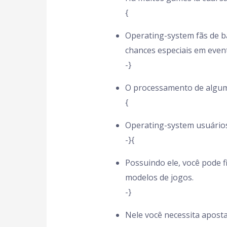
{
Operating-system fãs de b
chances especiais em eve
-}
O processamento de alguma 
{
Operating-system usuários 
-}{
Possuindo ele, você pode f
modelos de jogos.
-}
Nele você necessita aposta