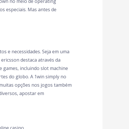
nown no meio de operating
os especiais. Mas antes de
stos e necessidades. Seja em uma
 ericsson destaca através da
e games, incluindo slot machine
tes do globo. A 1win simply no
o muitas opções nos jogos também
diversos, apostar em
ine casino.