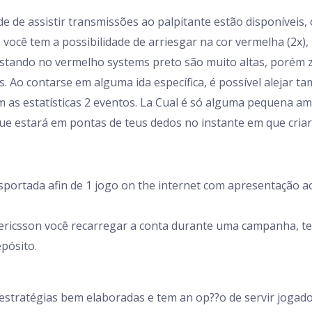
dade de assistir transmissões ao palpitante estão disponíveis
você tem a possibilidade de arriesgar na cor vermelha (2x), 
ostando no vermelho systems preto são muito altas, porém 
 Ao contarse em alguma ida específica, é possível alejar 
 as estatísticas 2 eventos. La Cual é só alguma pequena a
e estará em pontas de teus dedos no instante em que criar
sportada afin de 1 jogo on the internet com apresentação 
ericsson você recarregar a conta durante uma campanha, te
pósito.
 estratégias bem elaboradas e tem an op??o de servir jogado