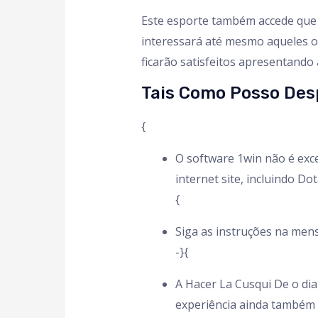
Este esporte também accede que 
interessará até mesmo aqueles o 
ficarão satisfeitos apresentando 
Tais Como Posso Des
{
O software 1win não é exce
internet site, incluindo Do
{
Siga as instruções na mens
-}{
A Hacer La Cusqui De o dia 
experiência ainda também