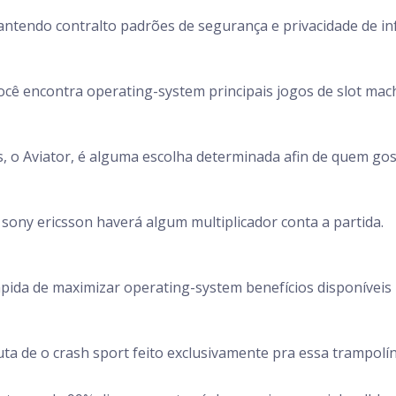
antendo contralto padrões de segurança e privacidade de in
ocê encontra operating-system principais jogos de slot mac
s, o Aviator, é alguma escolha determinada afin de quem gos
r sony ericsson haverá algum multiplicador conta a partida.
ápida de maximizar operating-system benefícios disponíveis 
ta de o crash sport feito exclusivamente pra essa trampolín