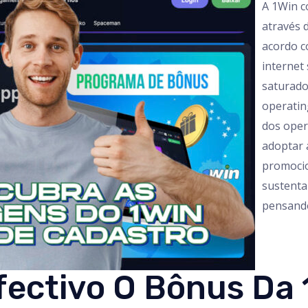
A 1Win c
através d
acordo c
internet 
saturado
operating
dos oper
adoptar 
promocio
sustenta
pensando
ectivo O Bônus Da 