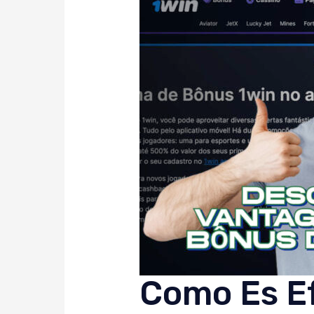
Como Es Ef