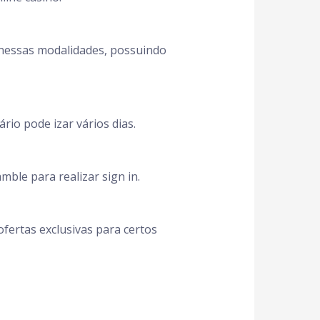
 nessas modalidades, possuindo
io pode izar vários dias.
ble para realizar sign in.
ofertas exclusivas para certos