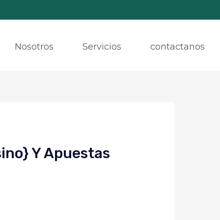
Nosotros
Servicios
contactanos
sino} Y Apuestas