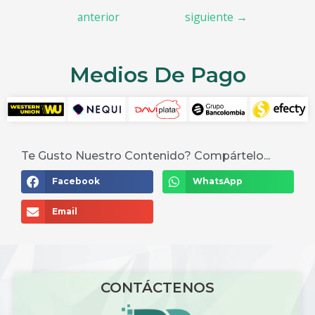
anterior
siguiente
→
Medios De Pago
Te Gusto Nuestro Contenido? Compártelo...
Facebook
WhatsApp
Email
CONTÁCTENOS