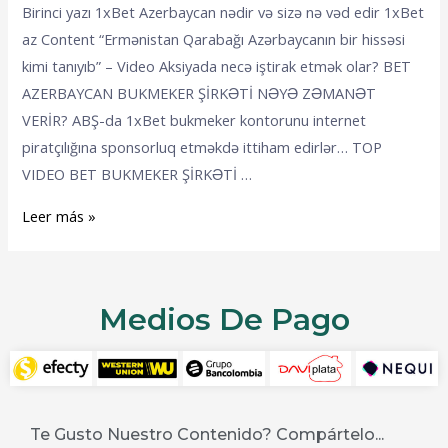
Birinci yazı 1xBet Azerbaycan nədir və sizə nə vəd edir 1xBet
az Content “Ermənistan Qarabağı Azərbaycanın bir hissəsi
kimi tanıyıb” – Video Aksiyada necə iştirak etmək olar? BET
AZERBAYCAN BUKMEKER ŞİRKƏTİ NƏYƏ ZƏMANƏT
VERİR? ABŞ-da 1xBet bukmeker kontorunu internet
piratçılığına sponsorluq etməkdə ittiham edirlər… TOP
VIDEO BET BUKMEKER ŞİRKƏTİ …
Leer más »
Medios De Pago
Te Gusto Nuestro Contenido? Compártelo...