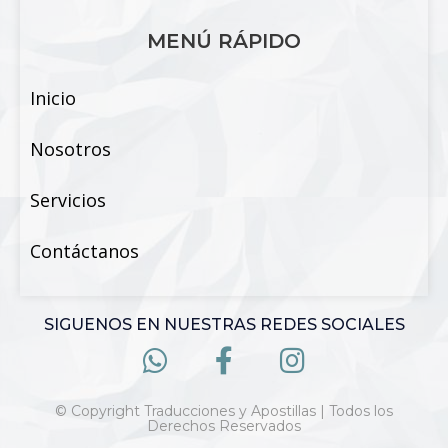
MENÚ RÁPIDO
Inicio
Nosotros
Servicios
Contáctanos
SIGUENOS EN NUESTRAS REDES SOCIALES
© Copyright Traducciones y Apostillas | Todos los
Derechos Reservados