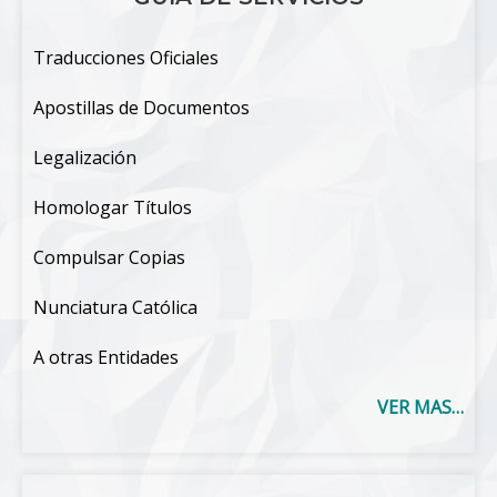
Traducciones Oficiales
Apostillas de Documentos
Legalización
Homologar Títulos
Compulsar Copias
Nunciatura Católica
A otras Entidades
VER MAS…