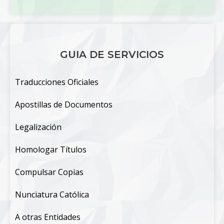
GUIA DE SERVICIOS
Traducciones Oficiales
Apostillas de Documentos
Legalización
Homologar Títulos
Compulsar Copias
Nunciatura Católica
A otras Entidades