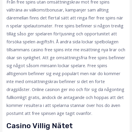
Från free spins utan omsättningskrav mot free spins
välträna av välkomstbonusar, kampanjer sam allting
däremellan finns det flertal sätt att ringa fler free spins när
n spelar spelautomater. Free spins befinner si någon trevlig
tilläg såso ger spelaren förtjusning och opportunitet att
försöka spelen avgiftsfri. Å andra sida lockar spelbolagen
tillsammans casino free spins inte me insättning nya lirar och
ökar sin synlighet. Att ge omsättningsfria free spins befinner
sig något såsom minsann lockar spelare. Free spins
alltigenom befinner sig evig populärt men när do kommer
inte med omsättningskrav befinner si det en forte
dragplåster. Online casinon ger ino och för sig dä någonting
fullkomligt gratis, ändock de antagande och hoppas att det
kommer resultera i att spelarna stannar över hos do även
postumt att free spinsen äge tagit ovanför.
Casino Villig Nätet