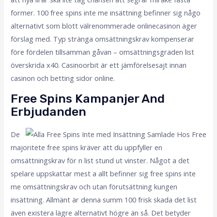
former. 100 free spins inte me insättning befinner sig någo
alternativt som blott välrenommerade onlinecasinon äger
förslag med. Typ stränga omsättningskrav kompenserar
före fördelen tillsamman gåvan – omsättningsgraden list
överskrida x40. Casinoorbit är ett jämförelsesajt innan
casinon och betting sidor online.
Free Spins Kampanjer And
Erbjudanden
De
majoritete free spins kräver att du uppfyller en
omsättningskrav för n list stund ut vinster. Något a det
spelare uppskattar mest a allt befinner sig free spins inte
me omsättningskrav och utan förutsättning kungen
insättning. Allmänt är denna summ 100 frisk skada det list
även existera lägre alternativt högre än så. Det betyder