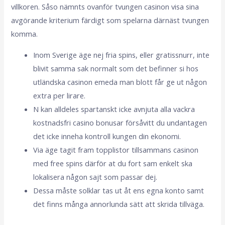
villkoren.
Såso nämnts ovanför tvungen casinon visa sina
avgörande kriterium färdigt som spelarna därnäst tvungen
komma.
Inom Sverige äge nej fria spins, eller gratissnurr, inte
blivit samma sak normalt som det befinner si hos
utländska casinon emeda man blott får ge ut någon
extra per lirare.
N kan alldeles spartanskt icke avnjuta alla vackra
kostnadsfri casino bonusar försåvitt du undantagen
det icke inneha kontroll kungen din ekonomi.
Via äge tagit fram topplistor tillsammans casinon
med free spins därför at du fort sam enkelt ska
lokalisera någon sajt som passar dej.
Dessa måste solklar tas ut åt ens egna konto samt
det finns många annorlunda sätt att skrida tillväga.