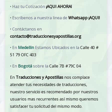
• Haz tu Cotización
¡AQUI AHORA!
• Escríbenos a nuestra linea de
Whatsapp ¡AQUI!
• Contáctanos en
contacto@traduccionesyapostillas.org
• En
Medellin
Estamos Ubicados en la
Calle 40 #
51 79 OFC 403
• En
Bogotá
sobre la
Calle 7B #79C 04
En
Traducciones y Apostillas
nos complace
atender tus necesidades de traducciones,
nuestro servicio es recomendado por nuestros
usuarios mas recurrentes así mismo queremos
satisfacer tu solicitud del mismo modo.