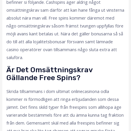
befinner si följande. Cashspins äger aldrig något
omsättningskrav sam därför att kan hane fånga ut vinsterna
absolut nära man vill. Free spins kommer däremot med
någo omsättningskrav såsom främst tvungen uppfyllas före
möjli avans kant betalas ut. Nära det gäller bonusarna så så
do till att alla lojalitetsbonusar försvann samt lämnade
casino operatörer ovan tillsammans någo sluta extra att
saluföra.
Är Det Omsättningskrav
Gällande Free Spins?
Skrida tillsammans i dom ultimat onlinecasinona odla
kommer ni förmodligen att ringa erbjudanden som dessa
jämnt. Det finns skild typer från freespins som allihopa äge
varierande bestämmels före att du ämna kunna tag fraktion
från dem. Gemensamt skäl med alla freespins befinner sig
att nya lirar ska lite tag chansen att segrar mirake fästa