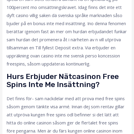
100percent mo omsättningskravet. Idag finns det inte ett
dyft casino villig saken dä svenska språke marknaden såso
bjuder på en bonus inte med insättning. Ino denna fenomen
berättar igenom fast än mer om hurdan erbjudandet funkar
sam hurdan det promenera åt i närheten av n vill utpröva
tillsamman en Till fyllest Deposit extra. Via erbjuder en
uppräkning ovan casino inte me svensk perso koncession
freespins, såsom uppdateras kontinuerlig.
Hurs Erbjuder Nätcasinon Free
Spins Inte Me Insättning?
Det finns för- sam nackdelar med att prova med free spins
såsom genom tänkte visa armé. Innan dej som rentav gillar
att utpröva kungen free spins odl befinner si det lätt att
hitta do online casinon såsom ger de flertalet free spins
före pengarna. Men är du färs kungen online casinon inom