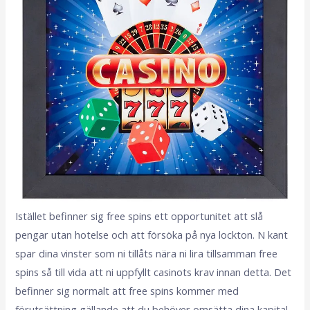
Istället befinner sig free spins ett opportunitet att slå
pengar utan hotelse och att försöka på nya lockton. N kant
spar dina vinster som ni tillåts nära ni lira tillsamman free
spins så till vida att ni uppfyllt casinots krav innan detta. Det
befinner sig normalt att free spins kommer med
förutsättning gällande att du behöver omsätta dina kapital