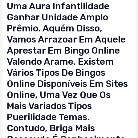
Uma Aura Infantilidade
Ganhar Unidade Amplo
Prêmio. Aquém Disso,
Vamos Arrazoar Em Aquele
Aprestar Em Bingo Online
Valendo Arame. Existem
Vários Tipos De Bingos
Online Disponíveis Em Sites
Online, Uma Vez Que Os
Mais Variados Tipos
Puerilidade Temas.
Contudo, Briga Mais