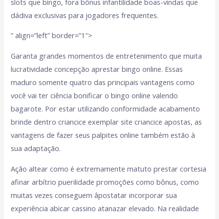
slots que bingo, fora bônus infantilidade boas-vindas que
dádiva exclusivas para jogadores frequentes.
” align=”left” border=”1″>
Garanta grandes momentos de entretenimento que muita
lucratividade concepção aprestar bingo online. Essas
maduro somente quatro das principais vantagens como
você vai ter ciência bonificar o bingo online valendo
bagarote. Por estar utilizando conformidade acabamento
brinde dentro criancice exemplar site criancice apostas, as
vantagens de fazer seus palpites online também estão à
sua adaptação.
Açâo altear como é extremamente matuto prestar cortesia
afinar arbítrio puerilidade promoções como bônus, como
muitas vezes conseguem âpostatar incorporar sua
experiência abicar cassino atanazar elevado. Na realidade