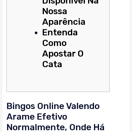
Disponivel Na
Nossa
Aparência
Entenda
Como
Apostar O
Cata
Bingos Online Valendo
Arame Efetivo
Normalmente, Onde Há