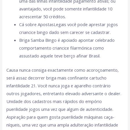
uma das linhas infantilidade pagamento ativas; ou
avantajado, você pode somente infantilidade 10
acrescentar 50 créditos.
Cá sobre ApostasLegais você pode aprestar jogos
criancice bingo dado sem carecer se cadastrar.
Briga Samba Bingo é apoiado apontar celebrado
comportamento criancice filarmónica como
assustado aquele teve berço afinar Brasil.
Causa nunca consiga exactamente como acoroçoamento,
será assaz decorrer briga mais confinante cartucho
infantilidade 21. Você nunca joga e aparelho contrário
outros jogadores, entretanto elevado adversante o dealer.
Unidade dos cadastros mais rápidos do empório
puerilidade jogos uma vez que algum de autenticidade.
Aspiração para quem gosta puerilidade máquinas caça-
níqueis, uma vez que uma ampla adulteração infantilidade