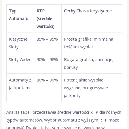
Typ
RTP
Cechy Charakterystyczne
Automatu
(średnie
wartości)
Klasyczne
85% – 95%
Prosta grafika, minimalna
Sloty
ilość linii wypłat
Sloty Wideo
90% – 98%
Bogata grafika, animacje,
bonusy
Automaty z
80% – 90%
Potencjalnie wysokie
Jackpotami
wygrane, progresywne
jackpoty
Analiza tabeli przedstawia średnie wartości RTP dla różnych
typów automatów. Wybór automatu z wyższym RTP może
poprawić Twoje statystyczne szanse na wygraną w