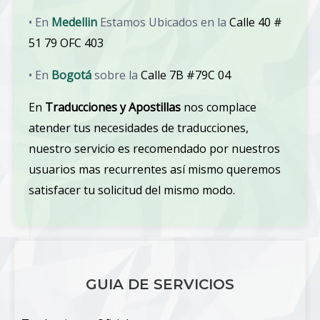
• En
Medellin
Estamos Ubicados en la
Calle 40 #
51 79 OFC 403
• En
Bogotá
sobre la
Calle 7B #79C 04
En
Traducciones y Apostillas
nos complace
atender tus necesidades de traducciones,
nuestro servicio es recomendado por nuestros
usuarios mas recurrentes así mismo queremos
satisfacer tu solicitud del mismo modo.
GUIA DE SERVICIOS