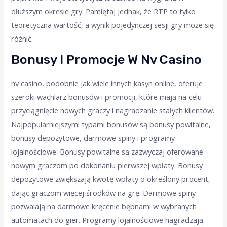
dłuższym okresie gry. Pamiętaj jednak, że RTP to tylko
teoretyczna wartość, a wynik pojedynczej sesji gry może się
różnić.
Bonusy I Promocje W Nv Casino
nv casino, podobnie jak wiele innych kasyn online, oferuje
szeroki wachlarz bonusów i promocji, które mają na celu
przyciągnięcie nowych graczy i nagradzanie stałych klientów.
Najpopularniejszymi typami bonusów są bonusy powitalne,
bonusy depozytowe, darmowe spiny i programy
lojalnościowe. Bonusy powitalne są zazwyczaj oferowane
nowym graczom po dokonaniu pierwszej wpłaty. Bonusy
depozytowe zwiększają kwotę wpłaty o określony procent,
dając graczom więcej środków na grę. Darmowe spiny
pozwalają na darmowe kręcenie bębnami w wybranych
automatach do gier. Programy lojalnościowe nagradzają