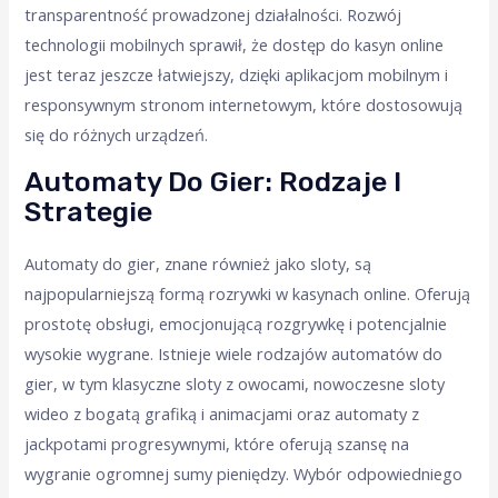
transparentność prowadzonej działalności. Rozwój
technologii mobilnych sprawił, że dostęp do kasyn online
jest teraz jeszcze łatwiejszy, dzięki aplikacjom mobilnym i
responsywnym stronom internetowym, które dostosowują
się do różnych urządzeń.
Automaty Do Gier: Rodzaje I
Strategie
Automaty do gier, znane również jako sloty, są
najpopularniejszą formą rozrywki w kasynach online. Oferują
prostotę obsługi, emocjonującą rozgrywkę i potencjalnie
wysokie wygrane. Istnieje wiele rodzajów automatów do
gier, w tym klasyczne sloty z owocami, nowoczesne sloty
wideo z bogatą grafiką i animacjami oraz automaty z
jackpotami progresywnymi, które oferują szansę na
wygranie ogromnej sumy pieniędzy. Wybór odpowiedniego