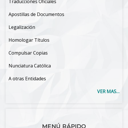
Traducciones Oficiales
Apostillas de Documentos
Legalización
Homologar Títulos
Compulsar Copias
Nunciatura Católica
A otras Entidades
VER MAS…
MENÚ RÁPIDO