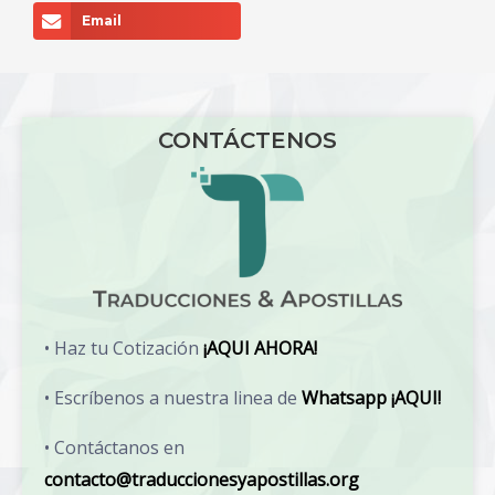
Email
CONTÁCTENOS
• Haz tu Cotización
¡AQUI AHORA!
• Escríbenos a nuestra linea de
Whatsapp ¡AQUI!
• Contáctanos en
contacto@traduccionesyapostillas.org