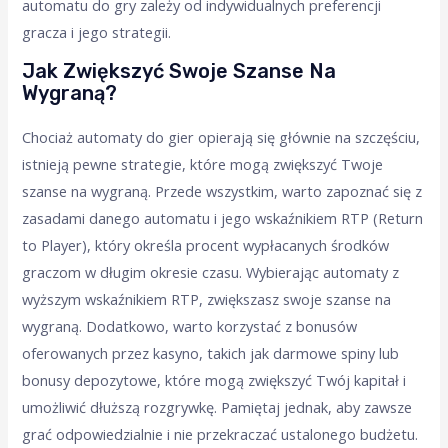
automatu do gry zależy od indywidualnych preferencji
gracza i jego strategii.
Jak Zwiększyć Swoje Szanse Na
Wygraną?
Chociaż automaty do gier opierają się głównie na szczęściu,
istnieją pewne strategie, które mogą zwiększyć Twoje
szanse na wygraną. Przede wszystkim, warto zapoznać się z
zasadami danego automatu i jego wskaźnikiem RTP (Return
to Player), który określa procent wypłacanych środków
graczom w długim okresie czasu. Wybierając automaty z
wyższym wskaźnikiem RTP, zwiększasz swoje szanse na
wygraną. Dodatkowo, warto korzystać z bonusów
oferowanych przez kasyno, takich jak darmowe spiny lub
bonusy depozytowe, które mogą zwiększyć Twój kapitał i
umożliwić dłuższą rozgrywkę. Pamiętaj jednak, aby zawsze
grać odpowiedzialnie i nie przekraczać ustalonego budżetu.