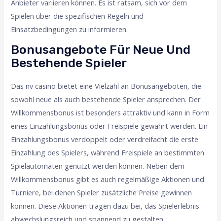
Anbieter variieren können. Es ist ratsam, sich vor dem
Spielen über die spezifischen Regeln und
Einsatzbedingungen zu informieren.
Bonusangebote Für Neue Und
Bestehende Spieler
Das nv casino bietet eine Vielzahl an Bonusangeboten, die
sowohl neue als auch bestehende Spieler ansprechen. Der
Willkommensbonus ist besonders attraktiv und kann in Form
eines Einzahlungsbonus oder Freispiele gewährt werden. Ein
Einzahlungsbonus verdoppelt oder verdreifacht die erste
Einzahlung des Spielers, während Freispiele an bestimmten
Spielautomaten genutzt werden können. Neben dem
Willkommensbonus gibt es auch regelmäßige Aktionen und
Turniere, bei denen Spieler zusätzliche Preise gewinnen
können. Diese Aktionen tragen dazu bei, das Spielerlebnis
abwechslungsreich und spannend zu gestalten.