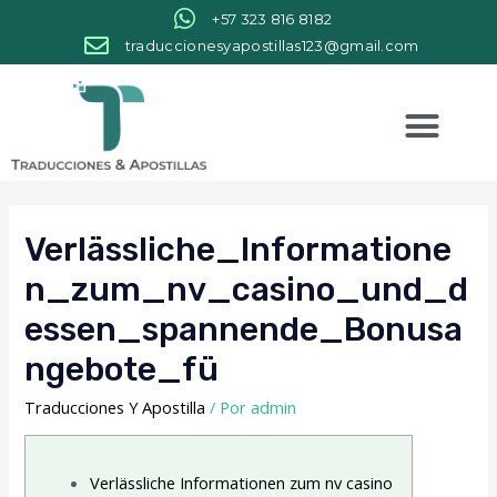
+57 323 816 8182
traduccionesyapostillas123@gmail.com
Verlässliche_Informatione
N_zum_nv_casino_und_d
Essen_spannende_Bonusa
Ngebote_fü
Traducciones Y Apostilla
/ Por
admin
Verlässliche Informationen zum nv casino