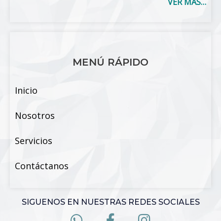
VER MAS…
MENÚ RÁPIDO
Inicio
Nosotros
Servicios
Contáctanos
SIGUENOS EN NUESTRAS REDES SOCIALES