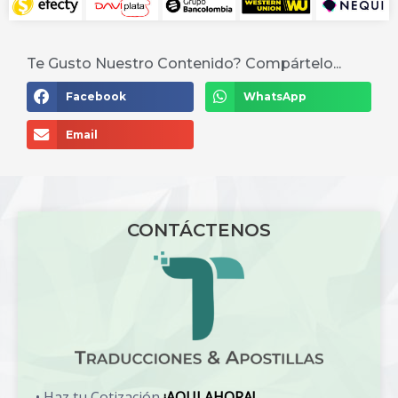
Te Gusto Nuestro Contenido? Compártelo...
Facebook
WhatsApp
Email
CONTÁCTENOS
• Haz tu Cotización
¡AQUI AHORA!