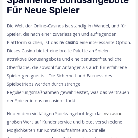
Spannende Bonusangebote
Für Neue Spieler
Die Welt der Online-Casinos ist ständig im Wandel, und für
Spieler, die nach einer zuverlässigen und aufregenden
Plattform suchen, ist das
nv casino
eine interessante Option.
Dieses Casino bietet eine breite Palette an Spielen,
attraktive Bonusangebote und eine benutzerfreundliche
Oberfläche, die sowohl für Anfänger als auch für erfahrene
Spieler geeignet ist. Die Sicherheit und Fairness des
Spielbetriebs werden durch strenge
Regulierungsmaßnahmen gewährleistet, was das Vertrauen
der Spieler in das nv casino stärkt.
Neben dem vielfältigen Spieleangebot legt das
nv casino
großen Wert auf Kundenservice und bietet verschiedene
Möglichkeiten zur Kontaktaufnahme an. Schnelle