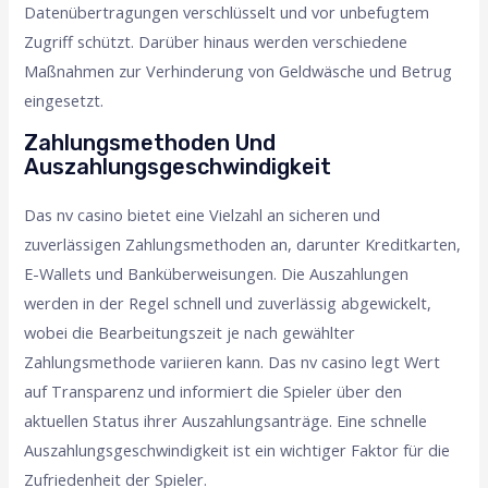
Datenübertragungen verschlüsselt und vor unbefugtem
Zugriff schützt. Darüber hinaus werden verschiedene
Maßnahmen zur Verhinderung von Geldwäsche und Betrug
eingesetzt.
Zahlungsmethoden Und
Auszahlungsgeschwindigkeit
Das nv casino bietet eine Vielzahl an sicheren und
zuverlässigen Zahlungsmethoden an, darunter Kreditkarten,
E-Wallets und Banküberweisungen. Die Auszahlungen
werden in der Regel schnell und zuverlässig abgewickelt,
wobei die Bearbeitungszeit je nach gewählter
Zahlungsmethode variieren kann. Das nv casino legt Wert
auf Transparenz und informiert die Spieler über den
aktuellen Status ihrer Auszahlungsanträge. Eine schnelle
Auszahlungsgeschwindigkeit ist ein wichtiger Faktor für die
Zufriedenheit der Spieler.