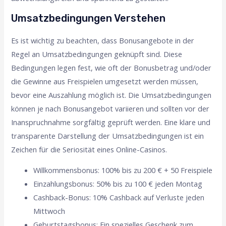
Umsatzbedingungen Verstehen
Es ist wichtig zu beachten, dass Bonusangebote in der
Regel an Umsatzbedingungen geknüpft sind. Diese
Bedingungen legen fest, wie oft der Bonusbetrag und/oder
die Gewinne aus Freispielen umgesetzt werden müssen,
bevor eine Auszahlung möglich ist. Die Umsatzbedingungen
können je nach Bonusangebot variieren und sollten vor der
Inanspruchnahme sorgfältig geprüft werden. Eine klare und
transparente Darstellung der Umsatzbedingungen ist ein
Zeichen für die Seriosität eines Online-Casinos.
Willkommensbonus: 100% bis zu 200 € + 50 Freispiele
Einzahlungsbonus: 50% bis zu 100 € jeden Montag
Cashback-Bonus: 10% Cashback auf Verluste jeden
Mittwoch
Geburtstagsbonus: Ein spezielles Geschenk zum