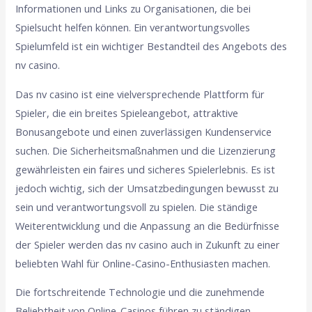
Informationen und Links zu Organisationen, die bei
Spielsucht helfen können. Ein verantwortungsvolles
Spielumfeld ist ein wichtiger Bestandteil des Angebots des
nv casino.
Das nv casino ist eine vielversprechende Plattform für
Spieler, die ein breites Spieleangebot, attraktive
Bonusangebote und einen zuverlässigen Kundenservice
suchen. Die Sicherheitsmaßnahmen und die Lizenzierung
gewährleisten ein faires und sicheres Spielerlebnis. Es ist
jedoch wichtig, sich der Umsatzbedingungen bewusst zu
sein und verantwortungsvoll zu spielen. Die ständige
Weiterentwicklung und die Anpassung an die Bedürfnisse
der Spieler werden das nv casino auch in Zukunft zu einer
beliebten Wahl für Online-Casino-Enthusiasten machen.
Die fortschreitende Technologie und die zunehmende
Beliebtheit von Online-Casinos führen zu ständigen