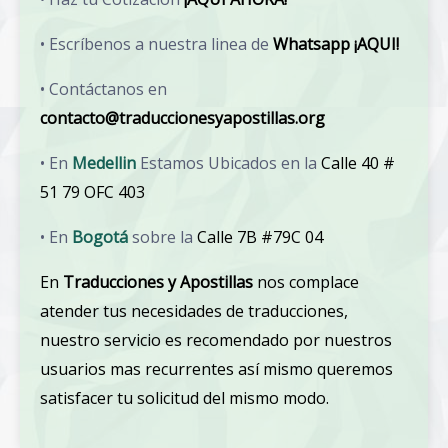
• Escríbenos a nuestra linea de
Whatsapp ¡AQUI!
• Contáctanos en
contacto@traduccionesyapostillas.org
• En
Medellin
Estamos Ubicados en la
Calle 40 #
51 79 OFC 403
• En
Bogotá
sobre la
Calle 7B #79C 04
En
Traducciones y Apostillas
nos complace
atender tus necesidades de traducciones,
nuestro servicio es recomendado por nuestros
usuarios mas recurrentes así mismo queremos
satisfacer tu solicitud del mismo modo.