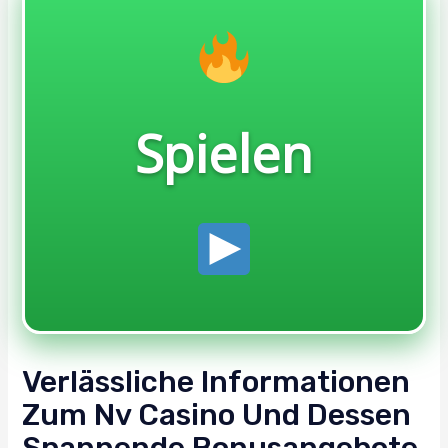
Spielen
Verlässliche Informationen
Zum Nv Casino Und Dessen