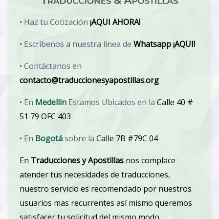
• Haz tu Cotización
¡AQUI AHORA!
• Escríbenos a nuestra linea de
Whatsapp ¡AQUI!
• Contáctanos en
contacto@traduccionesyapostillas.org
• En
Medellin
Estamos Ubicados en la
Calle 40 #
51 79 OFC 403
• En
Bogotá
sobre la
Calle 7B #79C 04
En
Traducciones y Apostillas
nos complace
atender tus necesidades de traducciones,
nuestro servicio es recomendado por nuestros
usuarios mas recurrentes así mismo queremos
satisfacer tu solicitud del mismo modo.