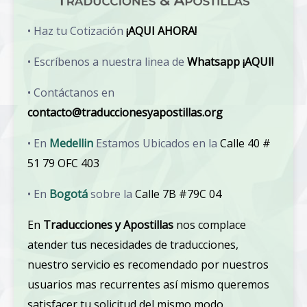
• Haz tu Cotización
¡AQUI AHORA!
• Escríbenos a nuestra linea de
Whatsapp ¡AQUI!
• Contáctanos en
contacto@traduccionesyapostillas.org
• En
Medellin
Estamos Ubicados en la
Calle 40 #
51 79 OFC 403
• En
Bogotá
sobre la
Calle 7B #79C 04
En
Traducciones y Apostillas
nos complace
atender tus necesidades de traducciones,
nuestro servicio es recomendado por nuestros
usuarios mas recurrentes así mismo queremos
satisfacer tu solicitud del mismo modo.