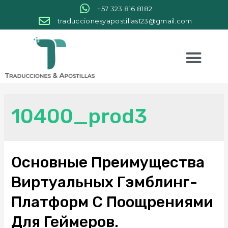
+57 323 816 8182
traduccionesyapostillas123@gmail.com
10400_prod3
Основные Преимущества
Виртуальных Гэмблинг-
Платформ С Поощрениями
Для Геймеров.