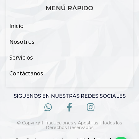
MENÚ RÁPIDO
Inicio
Nosotros
Servicios
Contáctanos
SIGUENOS EN NUESTRAS REDES SOCIALES
© Copyright Traducciones y Apostillas | Todos los
Derechos Reservados