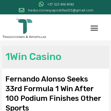
+57 323 816 8182
traduccionesyapostillas123@gmail.com
1Win Casino
Fernando Alonso Seeks
33rd Formula 1 Win After
100 Podium Finishes Other
Sports