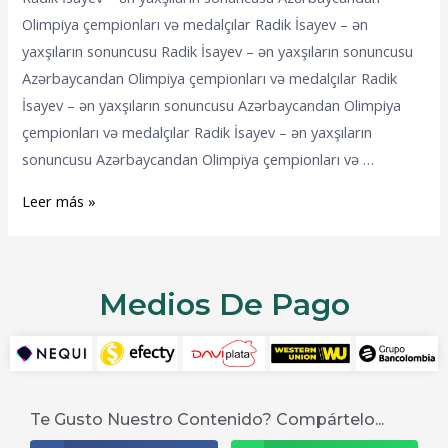
Olimpiya çempionları və medalçılar Radik İsayev – ən
yaxşıların sonuncusu Radik İsayev – ən yaxşıların sonuncusu
Azərbaycandan Olimpiya çempionları və medalçılar Radik
İsayev – ən yaxşıların sonuncusu Azərbaycandan Olimpiya
çempionları və medalçılar Radik İsayev – ən yaxşıların
sonuncusu Azərbaycandan Olimpiya çempionları və …
Leer más »
Medios De Pago
Te Gusto Nuestro Contenido? Compártelo...