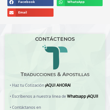
Facebook
WhatsApp
Email
CONTÁCTENOS
• Haz tu Cotización
¡AQUI AHORA!
• Escríbenos a nuestra linea de
Whatsapp ¡AQUI!
• Contáctanos en