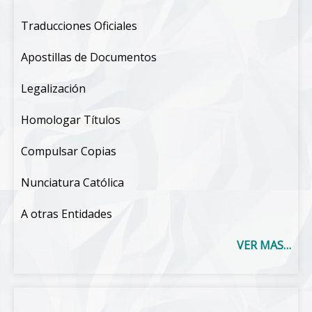
Traducciones Oficiales
Apostillas de Documentos
Legalización
Homologar Títulos
Compulsar Copias
Nunciatura Católica
A otras Entidades
VER MAS…