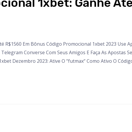
cional 1xbet: Ganhe At
té R$1560 Em Bônus Código Promocional 1xbet 2023 Use Ap
 Telegram Converse Com Seus Amigos E Faça As Apostas Sem 
 1xbet Dezembro 2023: Ative O “futmax“ Como Ativo O Códig