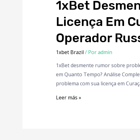
1xBet Desmen
Licença Em Cu
Operador Rus
1xbet Brazil
/ Por
admin
1xBet desmente rumor sobre proble
em Quanto Tempo? Análise Comple
problema com sua licença em Curaç
Leer más »