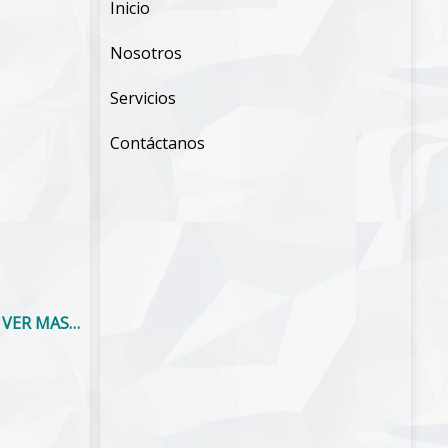
Inicio
Nosotros
Servicios
Contáctanos
VER MAS…