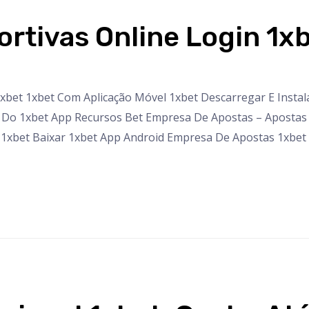
rtivas Online Login 1xb
xbet 1xbet Com Aplicação Móvel 1xbet Descarregar E Instal
 Do 1xbet App Recursos Bet Empresa De Apostas – Apostas 
o 1xbet Baixar 1xbet App Android Empresa De Apostas 1xbet