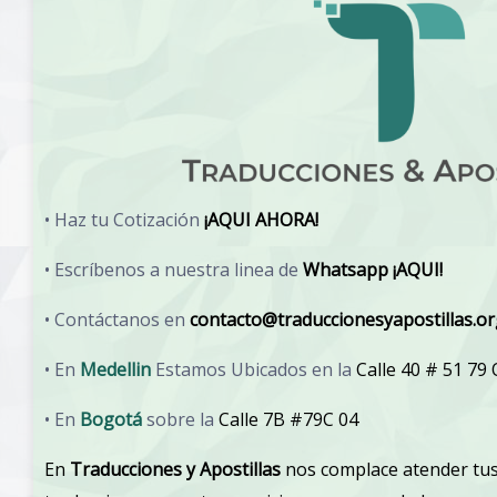
• Haz tu Cotización
¡AQUI AHORA!
• Escríbenos a nuestra linea de
Whatsapp ¡AQUI!
• Contáctanos en
contacto@traduccionesyapostillas.o
• En
Medellin
Estamos Ubicados en la
Calle 40 # 51 79
• En
Bogotá
sobre la
Calle 7B #79C 04
En
Traducciones y Apostillas
nos complace atender tus