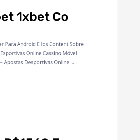
et 1xbet Co
ar Para Android E Ios Content Sobre
Esportivas Online Cassino Móvel
 – Apostas Desportivas Online …