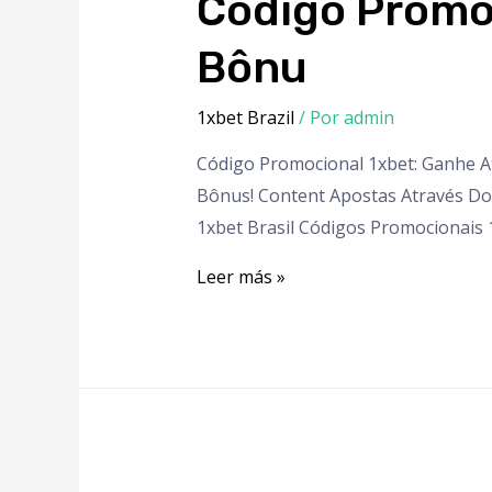
Código Promo
Bônu
1xbet Brazil
/ Por
admin
Código Promocional 1xbet: Ganhe A
Bônus! Content Apostas Através Do
1xbet Brasil Códigos Promocionais
Leer más »