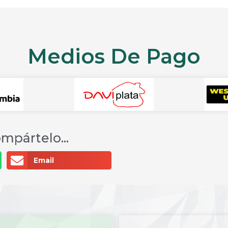
Medios De Pago
mpártelo...
Email