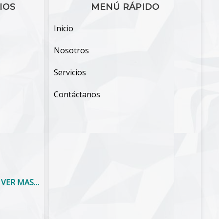
IOS
MENÚ RÁPIDO
Inicio
Nosotros
Servicios
Contáctanos
VER MAS…