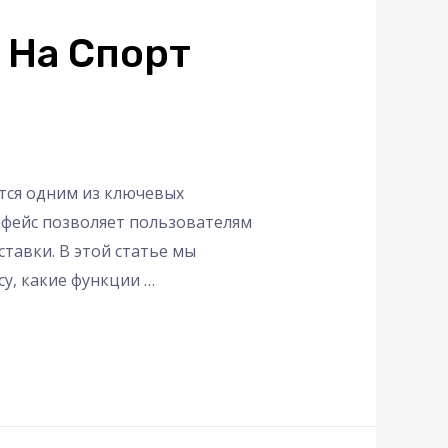
 На Спорт
ется одним из ключевых
рфейс позволяет пользователям
тавки. В этой статье мы
у, какие функции …