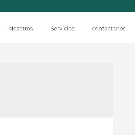
Nosotros
Servicios
contactanos