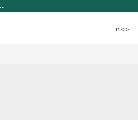
.com
Inicio