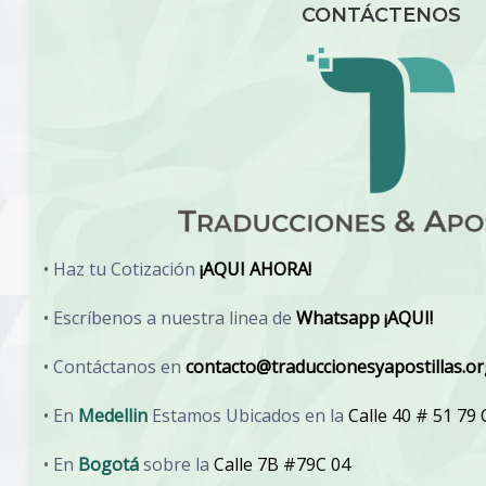
CONTÁCTENOS
• Haz tu Cotización
¡AQUI AHORA!
• Escríbenos a nuestra linea de
Whatsapp ¡AQUI!
• Contáctanos en
contacto@traduccionesyapostillas.o
• En
Medellin
Estamos Ubicados en la
Calle 40 # 51 79
• En
Bogotá
sobre la
Calle 7B #79C 04