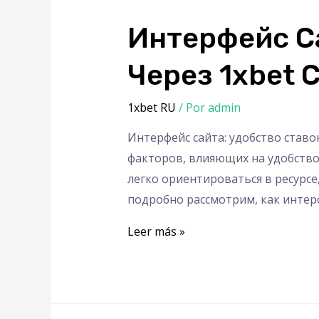
Интерфейс Са
Через 1xbet 
1xbet RU
/ Por
admin
Интерфейс сайта: удобство ставо
факторов, влияющих на удобство
легко ориентироваться в ресурсе
подробно рассмотрим, как интер
Leer más »