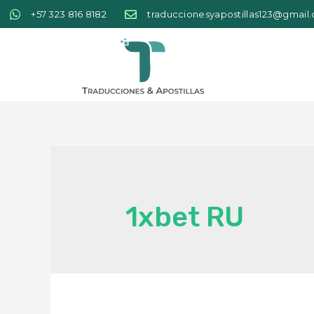
+57 323 816 8182
traduccionesyapostillas123@gmail
1xbet RU