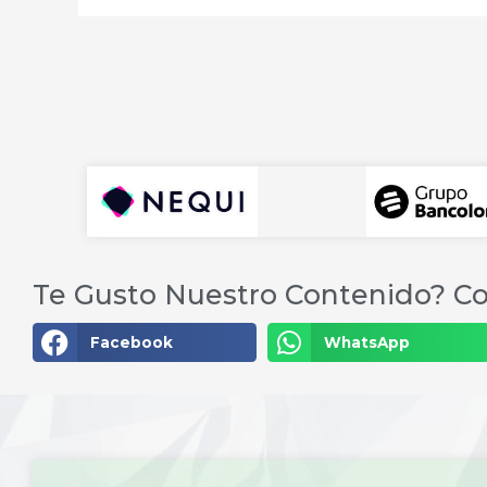
Te Gusto Nuestro Contenido? Co
Facebook
WhatsApp