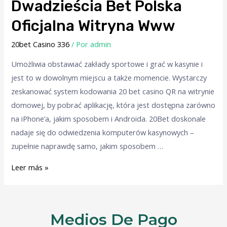
Dwadzieścia Bet Polska ️
Oficjalna Witryna Www
20bet Casino 336
/ Por
admin
Umożliwia obstawiać zakłady sportowe i grać w kasynie i
jest to w dowolnym miejscu a także momencie. Wystarczy
zeskanować system kodowania 20 bet casino QR na witrynie
domowej, by pobrać aplikację, która jest dostępna zarówno
na iPhone’a, jakim sposobem i Androida. 20Bet doskonale
nadaje się do odwiedzenia komputerów kasynowych –
zupełnie naprawdę samo, jakim sposobem …
Leer más »
Medios De Pago