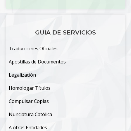
GUIA DE SERVICIOS
Traducciones Oficiales
Apostillas de Documentos
Legalización
Homologar Títulos
Compulsar Copias
Nunciatura Católica
A otras Entidades