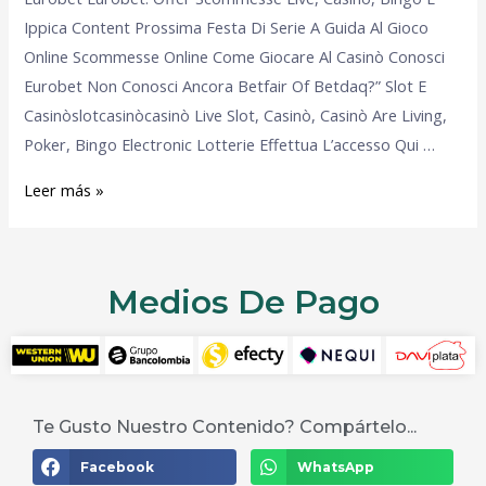
Ippica Content Prossima Festa Di Serie A Guida Al Gioco
Online Scommesse Online Come Giocare Al Casinò Conosci
Eurobet Non Conosci Ancora Betfair Of Betdaq?” Slot E
Casinòslotcasinòcasinò Live Slot, Casinò, Casinò Are Living,
Poker, Bingo Electronic Lotterie Effettua L’accesso Qui …
Leer más »
Medios De Pago
Te Gusto Nuestro Contenido? Compártelo...
Facebook
WhatsApp