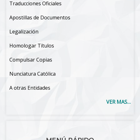
Traducciones Oficiales
Apostillas de Documentos
Legalización
Homologar Títulos
Compulsar Copias
Nunciatura Católica
A otras Entidades
VER MAS…