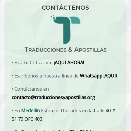
CONTÁCTENOS
• Haz tu Cotización
¡AQUI AHORA!
• Escríbenos a nuestra linea de
Whatsapp ¡AQUI!
• Contáctanos en
contacto@traduccionesyapostillas.org
• En
Medellin
Estamos Ubicados en la
Calle 40 #
51 79 OFC 403