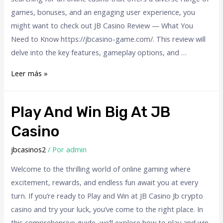
games, bonuses, and an engaging user experience, you
might want to check out JB Casino Review — What You
Need to Know https://jbcasino-game.com/. This review will
delve into the key features, gameplay options, and …
Leer más »
Play And Win Big At JB
Casino
jbcasinos2
/ Por
admin
Welcome to the thrilling world of online gaming where
excitement, rewards, and endless fun await you at every
turn. If you’re ready to Play and Win at JB Casino Jb crypto
casino and try your luck, you’ve come to the right place. In
this comprehensive guide, we’ll explore how to play and win