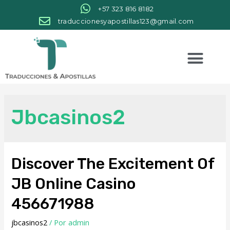
+57 323 816 8182
traduccionesyapostillas123@gmail.com
Jbcasinos2
Discover The Excitement Of
JB Online Casino
456671988
jbcasinos2
/ Por
admin