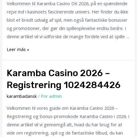
Velkommen til Karamba Casino DK 2026, på en spændende
rejse ind i kasinoets fascinerende univers. Her finder du ikke
blot et bredt udvalg af spil, men også fantastiske bonusser
og promotioner, der gør din spilleoplevelse endnu bedre. I
denne artikel vil vi udforske de mange fordele ved at spille …
Leer más »
Karamba Casino 2026 –
Registrering 1024284426
karambadansk
/ Por
admin
Velkommen til vores guide om Karamba Casino 2026 –
Registrering og bonus-promokode Karamba Casino i 2026. I
denne artikel vil vi gennemgå alt, hvad du har brug for at
vide om registrering, spil og de fantastiske tilbud, du kan