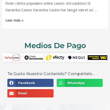
finde i dette populære online casino. Introduktion til
Karamba Casino Karamba Casino har længe været en …
Leer más »
Medios De Pago
Te Gusto Nuestro Contenido? Compártelo...
Facebook
WhatsApp
Email