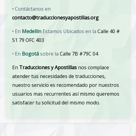
• Contáctanos en
contacto@traduccionesyapostillas.org
• En
Medellin
Estamos Ubicados en la
Calle 40 #
51 79 OFC 403
• En
Bogotá
sobre la
Calle 7B #79C 04
En
Traducciones y Apostillas
nos complace
atender tus necesidades de traducciones,
nuestro servicio es recomendado por nuestros
usuarios mas recurrentes así mismo queremos
satisfacer tu solicitud del mismo modo.