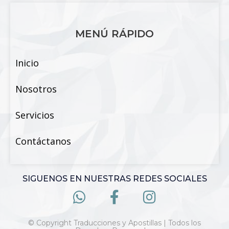
MENÚ RÁPIDO
Inicio
Nosotros
Servicios
Contáctanos
SIGUENOS EN NUESTRAS REDES SOCIALES
© Copyright Traducciones y Apostillas | Todos los