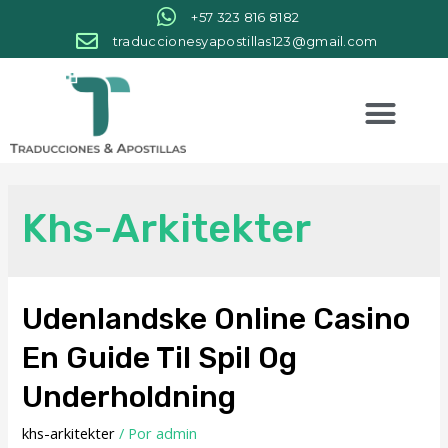
+57 323 816 8182
traduccionesyapostillas123@gmail.com
Khs-Arkitekter
Udenlandske Online Casino
En Guide Til Spil Og
Underholdning
khs-arkitekter
/ Por
admin