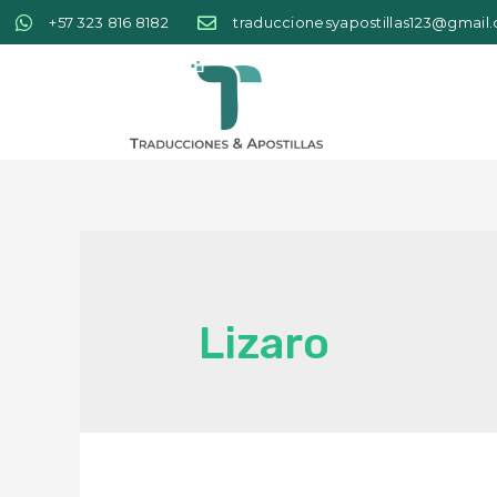
+57 323 816 8182
traduccionesyapostillas123@gmail
Lizaro