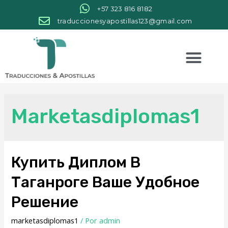
+57 323 816 8182
traduccionesyapostillas123@gmail.com
Marketasdiplomas1
Купить Диплом В
Таганроге Ваше Удобное
Решение
marketasdiplomas1
/ Por
admin