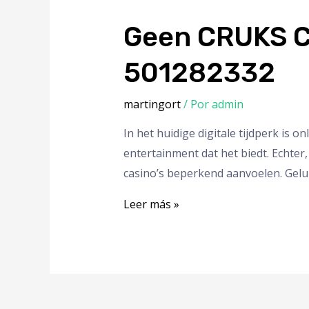
Geen CRUKS Ca
501282332
martingort
/ Por
admin
In het huidige digitale tijdperk is
entertainment dat het biedt. Echter
casino’s beperkend aanvoelen. Gelu
Leer más »