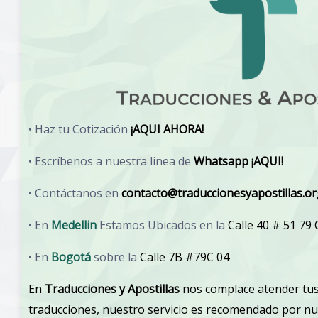
• Haz tu Cotización
¡AQUI AHORA!
• Escríbenos a nuestra linea de
Whatsapp ¡AQUI!
• Contáctanos en
contacto@traduccionesyapostillas.o
• En
Medellin
Estamos Ubicados en la
Calle 40 # 51 79
• En
Bogotá
sobre la
Calle 7B #79C 04
En
Traducciones y Apostillas
nos complace atender tus
traducciones, nuestro servicio es recomendado por n