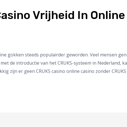
sino Vrijheid In Onlin
 online gokken steeds populairder geworden. Veel mensen ge
, met de introductie van het CRUKS-systeem in Nederland, k
kkig zijn er geen CRUKS casino online casino zonder CRUKS 