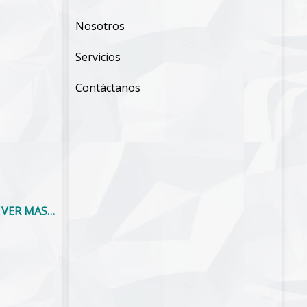
Nosotros
Servicios
Contáctanos
VER MAS…