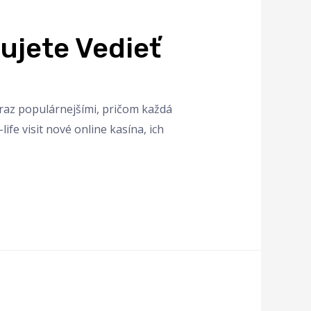
ujete Vedieť
oraz populárnejšími, pričom každá
fe visit nové online kasína, ich