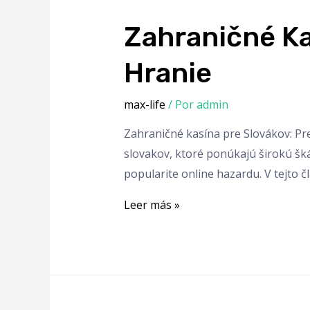
Zahraničné Ka
Hranie
max-life
/ Por
admin
Zahraničné kasína pre Slovákov: Pre
slovakov, ktoré ponúkajú širokú šká
popularite online hazardu. V tejto 
Leer más »