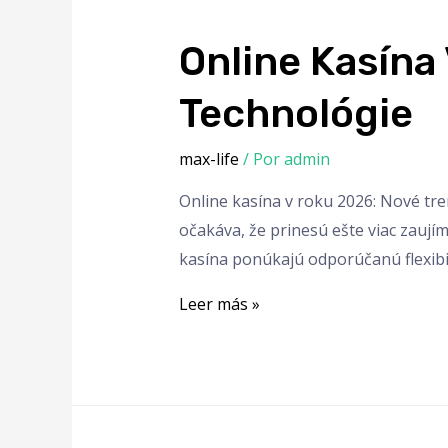
Online Kasína
Technológie
max-life
/ Por
admin
Online kasína v roku 2026: Nové tr
očakáva, že prinesú ešte viac zaují
kasína ponúkajú odporúčanú flexibil
Leer más »