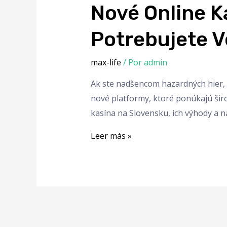
Nové Online K
Potrebujete V
max-life
/ Por
admin
Ak ste nadšencom hazardných hier, u
nové platformy, ktoré ponúkajú šir
kasína na Slovensku, ich výhody a n
Leer más »