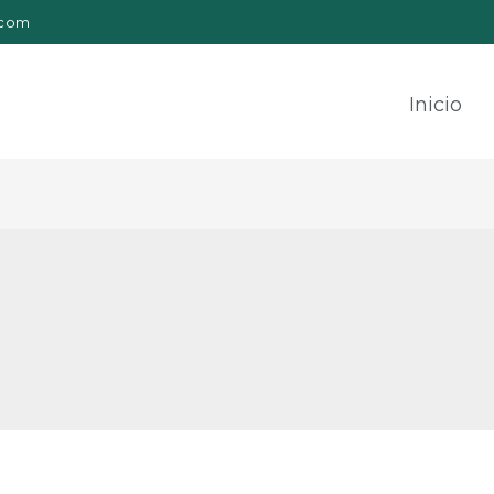
.com
Inicio