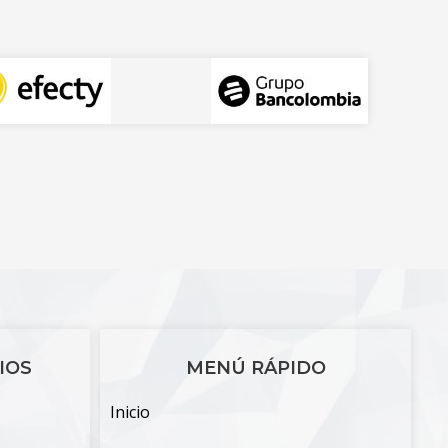
IOS
MENÚ RÁPIDO
Inicio