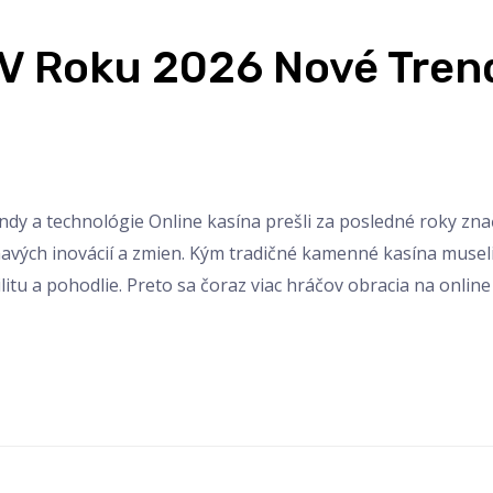
 V Roku 2026 Nové Tren
endy a technológie Online kasína prešli za posledné roky zn
mavých inovácií a zmien. Kým tradičné kamenné kasína musel
itu a pohodlie. Preto sa čoraz viac hráčov obracia na online