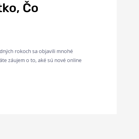
tko, Čo
ledných rokoch sa objavili mnohé
áte záujem o to, aké sú nové online