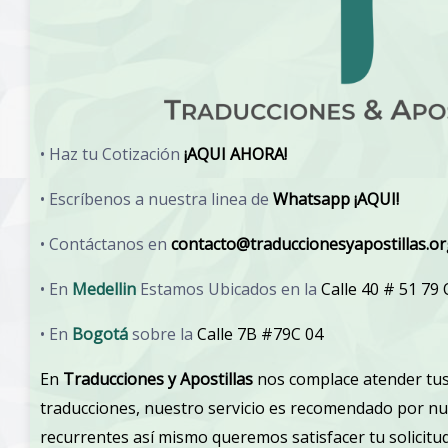
• Haz tu Cotización
¡AQUI AHORA!
• Escríbenos a nuestra linea de
Whatsapp ¡AQUI!
• Contáctanos en
contacto@traduccionesyapostillas.o
• En
Medellin
Estamos Ubicados en la
Calle 40 # 51 79
• En
Bogotá
sobre la
Calle 7B #79C 04
En
Traducciones y Apostillas
nos complace atender tus
traducciones, nuestro servicio es recomendado por n
recurrentes así mismo queremos satisfacer tu solicit