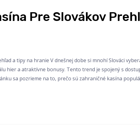
sína Pre Slovákov Prehľ
hľad a tipy na hranie V dnešnej dobe si mnohí Slováci vyber
lu hier a atraktívne bonusy. Tento trend je spojený s dostu
článku sa pozrieme na to, prečo sú zahraničné kasína populá