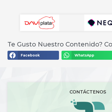
Te Gusto Nuestro Contenido? Co
Facebook
WhatsApp
CONTÁCTENOS