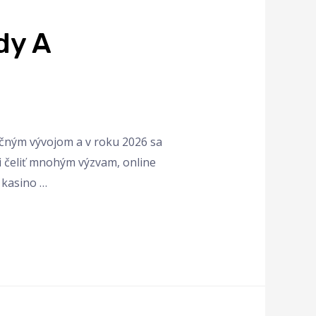
dy A
ačným vývojom a v roku 2026 sa
i čeliť mnohým výzvam, online
 kasino …