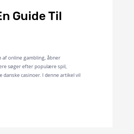
n Guide Til
 af online gambling, åbner
re søger efter populære spil,
 danske casinoer. I denne artikel vil