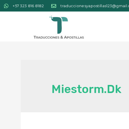
+57 323 816 8182
traduccionesyapostillas123@gmail
Miestorm.dk