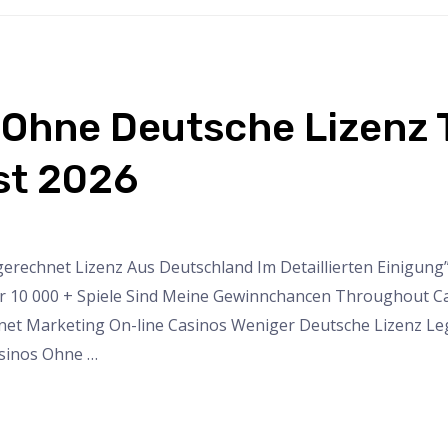
 Ohne Deutsche Lizenz 
st 2026
erechnet Lizenz Aus Deutschland Im Detaillierten Einigung”
ür 10 000 + Spiele Sind Meine Gewinnchancen Throughout C
rnet Marketing On-line Casinos Weniger Deutsche Lizenz Leg
asinos Ohne …