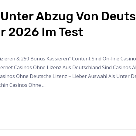
 Unter Abzug Von Deuts
r 2026 Im Test
fizieren & 250 Bonus Kassieren” Content Sind On-line Casin
ternet Casinos Ohne Lizenz Aus Deutschland Sind Casinos A
asinos Ohne Deutsche Lizenz – Lieber Auswahl Als Unter 
thin Casinos Ohne …