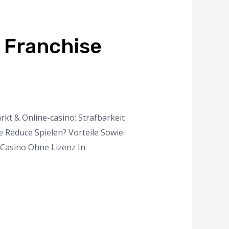
 Franchise
t & Online-casino: Strafbarkeit
e Reduce Spielen? Vorteile Sowie
Casino Ohne Lizenz In