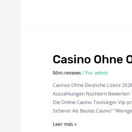
Casino Ohne O
Mini-reviews
/ Por
admin
Casinos Ohne Deutsche Lizenz 2026
Auszahlungen Nüchtern Bewerten Ti
Die Online Casino Testsieger Vip-
Sicherer Als Bestes Casino” “Wenig
Leer más »