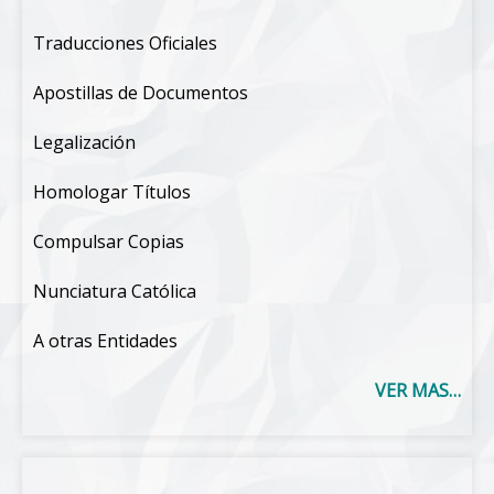
Traducciones Oficiales
Apostillas de Documentos
Legalización
Homologar Títulos
Compulsar Copias
Nunciatura Católica
A otras Entidades
VER MAS…