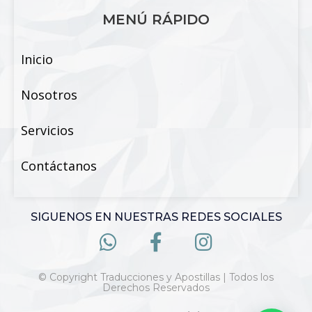
MENÚ RÁPIDO
Inicio
Nosotros
Servicios
Contáctanos
SIGUENOS EN NUESTRAS REDES SOCIALES
© Copyright Traducciones y Apostillas | Todos los
Derechos Reservados