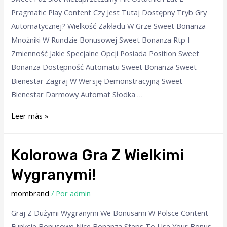
Pragmatic Play Content Czy Jest Tutaj Dostępny Tryb Gry
Automatycznej? Wielkość Zakładu W Grze Sweet Bonanza
Mnożniki W Rundzie Bonusowej Sweet Bonanza Rtp I
Zmienność Jakie Specjalne Opcji Posiada Position Sweet
Bonanza Dostępność Automatu Sweet Bonanza Sweet
Bienestar Zagraj W Wersję Demonstracyjną Sweet
Bienestar Darmowy Automat Słodka …
Leer más »
Kolorowa Gra Z Wielkimi
Wygranymi!
mombrand
/ Por
admin
Graj Z Dużymi Wygranymi We Bonusami W Polsce Content
Funkcje Bonusowe Nice Bonanza Steps To Use Your Bonus