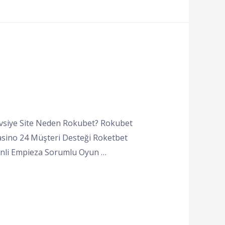
avsiye Site Neden Rokubet? Rokubet
asino 24 Müşteri Desteği Roketbet
enli Empieza Sorumlu Oyun …