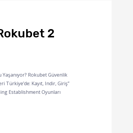
Rokubet 2
nu Yaşanıyor? Rokubet Güvenlik
Türkiye’de: Kayıt, Indir, Giriş”
ing Establishment Oyunları