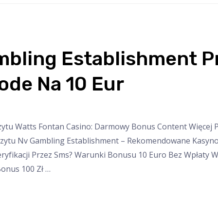
mbling Establishment 
Code Na 10 Eur
ytu Watts Fontan Casino: Darmowy Bonus Content Więcej P
ytu Nv Gambling Establishment – Rekomendowane Kasyno 
ryfіkасjі Рrzеz Sms? Warunki Bonusu 10 Euro Bez Wpłaty 
Bonus 100 Zł …