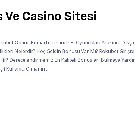
 Ve Casino Sitesi
Rokubet Online Kumarhanesinde Pl Oyuncuları Arasında Sıkça 
likleri Nelerdir? Hoş Geldin Bonusu Var Mı? Rokubet Girişt
ir? Derecelendirmemiz En Kaliteli Bonusları Bulmaya Yardımc
çli Kullanıcı Olmanın …