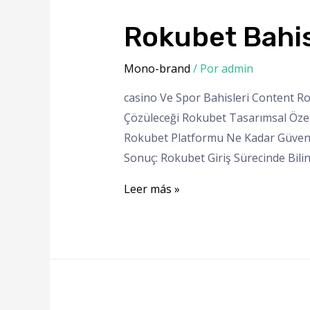
Rokubet Bahis
Mono-brand
/ Por
admin
️casino Ve Spor Bahisleri️ Content 
Çözüleceği Rokubet Tasarımsal Özel
Rokubet Platformu Ne Kadar Güvenil
Sonuç: Rokubet Giriş Sürecinde Bilin
Leer más »