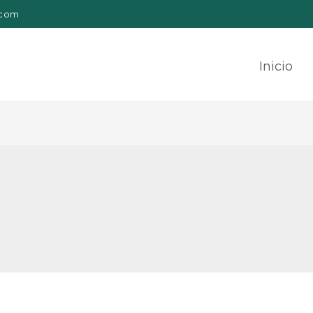
.com
Inicio