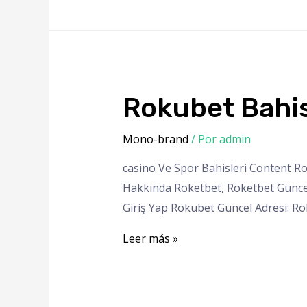
Rokubet Bahis
Mono-brand
/ Por
admin
casino Ve Spor Bahisleri
Content Rok
Hakkında Roketbet, Roketbet Güncel 
Giriş Yap Rokubet Güncel Adresi: R
Leer más »