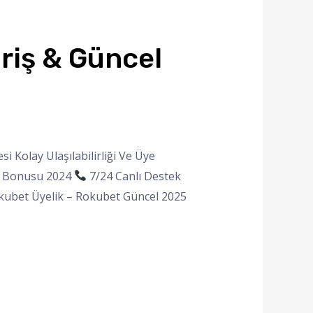
riş & Güncel
 Kolay Ulaşılabilirliği Ve Üye
me Bonusu 2024
7/24 Canlı Destek
okubet Üyelik – Rokubet Güncel 2025