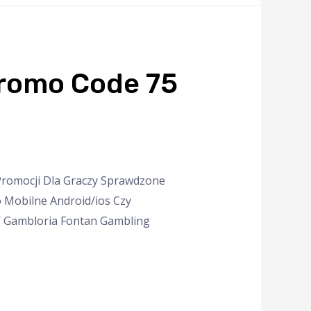
Promo Code 75
romocji Dla Graczy Sprawdzone
Mobilne Android/ios Сzy
W Gambloria Fontan Gambling