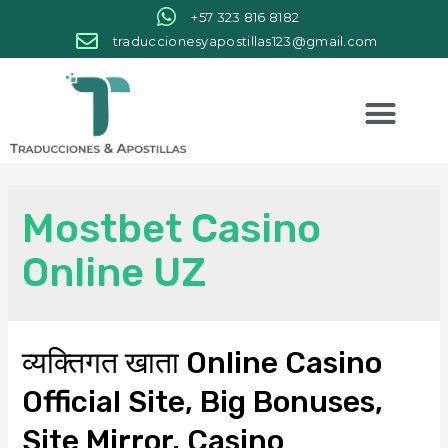
+57 323 816 8182
traduccionesyapostillas123@gmail.com
Mostbet Casino
Online UZ
व्यक्तिगत खाता Online Casino
Official Site, Big Bonuses,
Site Mirror, Casino