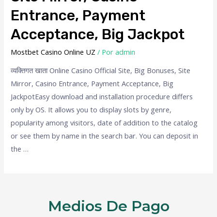
Entrance, Payment
Acceptance, Big Jackpot
Mostbet Casino Online UZ
/ Por
admin
व्यक्तिगत खाता Online Casino Official Site, Big Bonuses, Site
Mirror, Casino Entrance, Payment Acceptance, Big
JackpotEasy download and installation procedure differs
only by OS. It allows you to display slots by genre,
popularity among visitors, date of addition to the catalog
or see them by name in the search bar. You can deposit in
the …
Medios De Pago