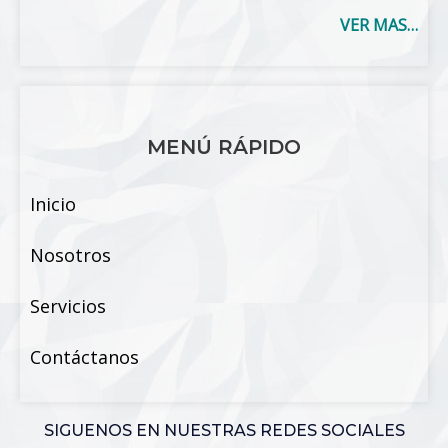
VER MAS…
MENÚ RÁPIDO
Inicio
Nosotros
Servicios
Contáctanos
SIGUENOS EN NUESTRAS REDES SOCIALES