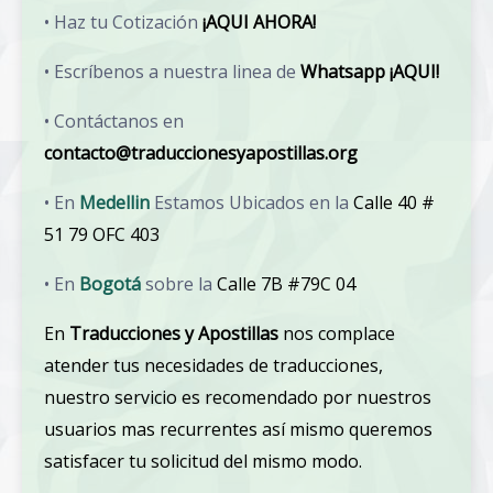
• Haz tu Cotización
¡AQUI AHORA!
• Escríbenos a nuestra linea de
Whatsapp ¡AQUI!
• Contáctanos en
contacto@traduccionesyapostillas.org
• En
Medellin
Estamos Ubicados en la
Calle 40 #
51 79 OFC 403
• En
Bogotá
sobre la
Calle 7B #79C 04
En
Traducciones y Apostillas
nos complace
atender tus necesidades de traducciones,
nuestro servicio es recomendado por nuestros
usuarios mas recurrentes así mismo queremos
satisfacer tu solicitud del mismo modo.