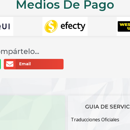
Medios De Pago
mpártelo...
Email
GUIA DE SERVIC
Traducciones Oficiales