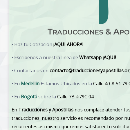
• Haz tu Cotización
¡AQUI AHORA!
• Escríbenos a nuestra linea de
Whatsapp ¡AQUI!
• Contáctanos en
contacto@traduccionesyapostillas.o
• En
Medellin
Estamos Ubicados en la
Calle 40 # 51 79
• En
Bogotá
sobre la
Calle 7B #79C 04
En
Traducciones y Apostillas
nos complace atender tus
traducciones, nuestro servicio es recomendado por n
recurrentes así mismo queremos satisfacer tu solicit