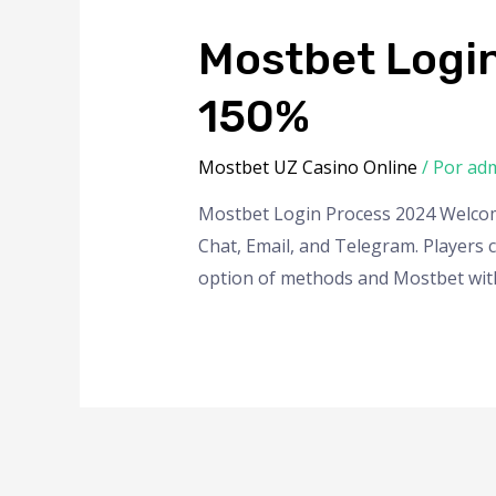
Mostbet Logi
150%
Mostbet UZ Casino Online
/ Por
ad
Mostbet Login Process 2024 Welcome
Chat, Email, and Telegram. Players 
option of methods and Mostbet wit