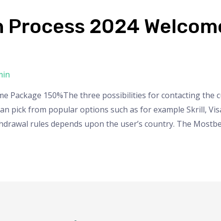
n Process 2024 Welcom
min
 Package 150%The three possibilities for contacting the c
can pick from popular options such as for example Skrill, Vi
hdrawal rules depends upon the user’s country. The Most