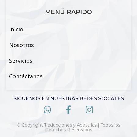
MENÚ RÁPIDO
Inicio
Nosotros
Servicios
Contáctanos
SIGUENOS EN NUESTRAS REDES SOCIALES
© Copyright Traducciones y Apostillas | Todos los
Derechos Reservados