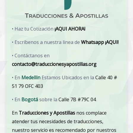
• Haz tu Cotización
¡AQUI AHORA!
• Escríbenos a nuestra linea de
Whatsapp ¡AQUI!
• Contáctanos en
contacto@traduccionesyapostillas.org
• En
Medellin
Estamos Ubicados en la
Calle 40 #
51 79 OFC 403
• En
Bogotá
sobre la
Calle 7B #79C 04
En
Traducciones y Apostillas
nos complace
atender tus necesidades de traducciones,
nuestro servicio es recomendado por nuestros