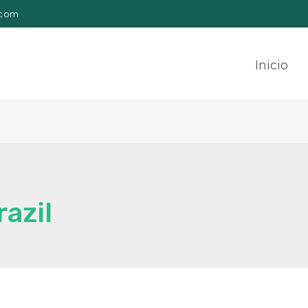
.com
Inicio
azil