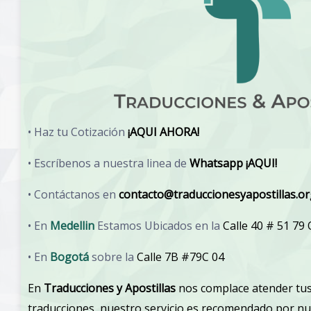
• Haz tu Cotización
¡AQUI AHORA!
• Escríbenos a nuestra linea de
Whatsapp ¡AQUI!
• Contáctanos en
contacto@traduccionesyapostillas.o
• En
Medellin
Estamos Ubicados en la
Calle 40 # 51 79
• En
Bogotá
sobre la
Calle 7B #79C 04
En
Traducciones y Apostillas
nos complace atender tus
traducciones, nuestro servicio es recomendado por n