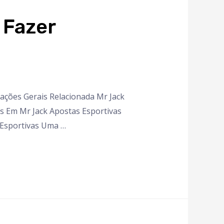
 Fazer
ações Gerais Relacionada Mr Jack
s Em Mr Jack Apostas Esportivas
 Esportivas Uma …