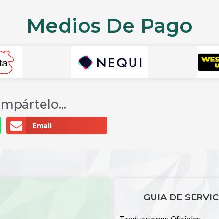
Medios De Pago
mpártelo...
Email
GUIA DE SERVIC