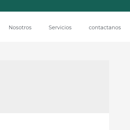
Nosotros
Servicios
contactanos