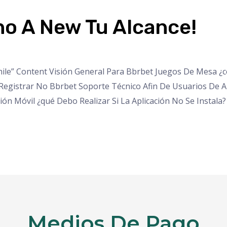
no A New Tu Alcance!
ile” Content Visión General Para Bbrbet Juegos De Mesa ¿
 Registrar No Bbrbet Soporte Técnico Afin De Usuarios De 
ión Móvil ¿qué Debo Realizar Si La Aplicación No Se Instala
Medios De Pago