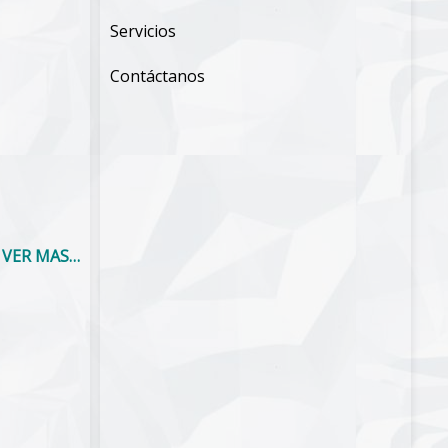
Servicios
Contáctanos
VER MAS…