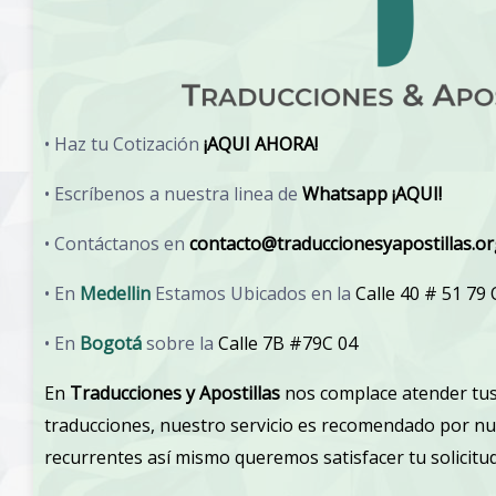
• Haz tu Cotización
¡AQUI AHORA!
• Escríbenos a nuestra linea de
Whatsapp ¡AQUI!
• Contáctanos en
contacto@traduccionesyapostillas.o
• En
Medellin
Estamos Ubicados en la
Calle 40 # 51 79
• En
Bogotá
sobre la
Calle 7B #79C 04
En
Traducciones y Apostillas
nos complace atender tus
traducciones, nuestro servicio es recomendado por n
recurrentes así mismo queremos satisfacer tu solicit