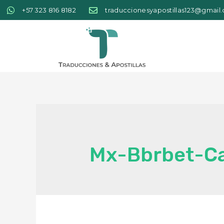
+57 323 816 8182
traduccionesyapostillas123@gmail
Mx-Bbrbet-Ca